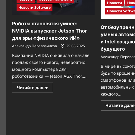
монитор
Новости
Нов
PV3200U
Новости Software
Новости Softw
Роботы становятся умнее:
От безупречн
NVIDIA выпускает Jetson Thor
умных автомо
для эры «физического ИИ»
и Intel созд
Александр Перевозчиков
29.08.2025
будущего
Компания NVIDIA объявила о начале
Александр Перево
продаж своего нового, невероятно
В мире высокот
мощного компьютера для
будь то крошеч
робототехники — Jetson AGX Thor....
смартфонов или
автомобильных 
Прочитать
Читайте далее
больше
каждого...
о
Роботы
становятся
Читайте дале
умнее:
NVIDIA
выпускает
Jetson
Thor
для
эры