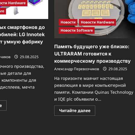
ости Hardware
are
Новости
Новости Hardware
ых смартфонов до
Новости Software
билей: LG Innotek
ают умную фабрику
Память будущего уже близко:
ULTRARAM готовится к
зчиков
29.08.2025
коммерческому производству
очного производства,
Александр Перевозчиков
29.08.2025
ные детали для
На горизонте маячит настоящая
 компоненты для
революция в мире компьютерной
дисплеев, мечта
памяти. Компании Quinas Technology
и IQE plc объявили о...
Прочитать
е
больше
Прочитать
Читайте далее
о
больше
От
о
безупречных
Память
смартфонов
будущего
до
уже
умных