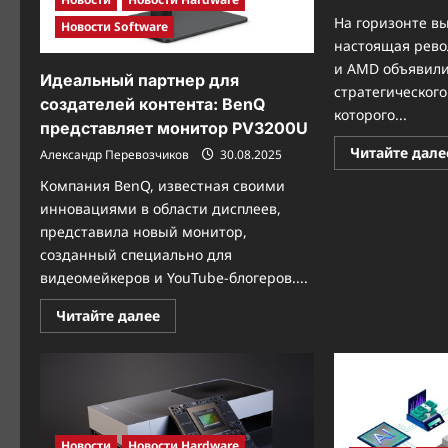
На горизонте в
Новости Software
настоящая рево
и AMD объявили
Идеальный партнер для
стратегического
создателей контента: BenQ
которого...
представляет монитор PV3200U
Читайте дале
Александр Перевозчиков
30.08.2025
Компания BenQ, известная своими
инновациями в области дисплеев,
представила новый монитор,
созданный специально для
видеомейкеров и YouTube-блогеров....
Прочитать
Читайте далее
больше
о
Идеальный
партнер
для
создателей
контента:
BenQ
представляет
Новости
Новости Hardware