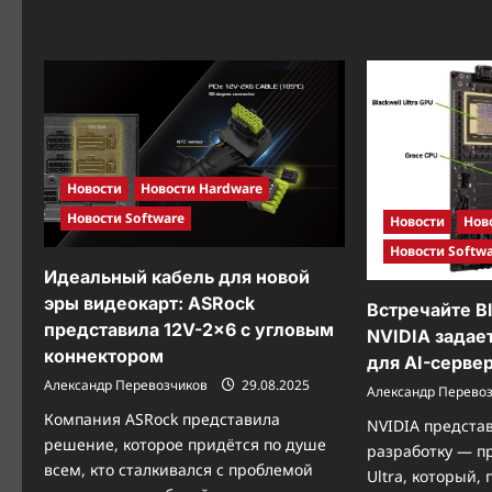
«физического
ИИ»
Новости
Новости Hardware
Новости Software
Новости
Нов
Новости Softw
Идеальный кабель для новой
эры видеокарт: ASRock
Встречайте Bl
представила 12V-2×6 с угловым
NVIDIA задае
коннектором
для AI-серве
Александр Перевозчиков
29.08.2025
Александр Перево
Компания ASRock представила
NVIDIA предста
решение, которое придётся по душе
разработку — пр
всем, кто сталкивался с проблемой
Ultra, который,