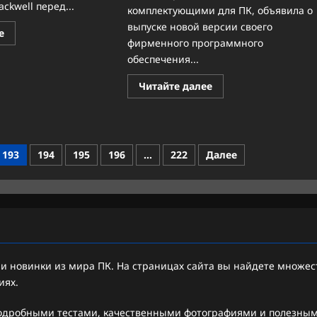
ckwell перед...
комплектующими для ПК, объявила о
выпуске новой версии своего
Прочитать
е
больше
фирменного программного
о
обеспечения...
Встречайте
Blackwell
Ultra:
Прочитать
Читайте далее
NVIDIA
больше
задает
о
новый
Больше,
стандарт
чем
для
подсветка:
AI-
Thermaltake
серверов
представляет
193
194
195
196
…
222
Далее
TT
RGB
PLUS
3.0
 новинки из мира ПК. На страницах сайта вы найдете множест
иях.
подробными тестами, качественными фотографиями и полезными