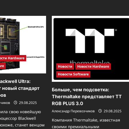
близко:
автомобилей:
ULTRARAM
LG
готовится
Innotek
к
и
коммерческому
Intel
производству
создают
умную
фабрику
будущего
ости Hardware
are
Новости
Новости Hardware
Новости Software
ackwell Ultra:
т новый стандарт
Больше, чем подсветка:
ров
Thermaltake представляет TT
зчиков
29.08.2025
RGB PLUS 3.0
Александр Перевозчиков
29.08.2025
вила свою новейшую
оцессор Blackwell
Компания Thermaltake, известная
 похоже, станет венцом
своими премиальными