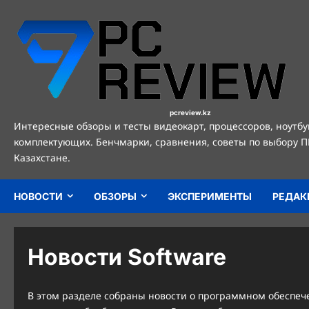
Перейти
к
содержимому
pcreview.kz
Интересные обзоры и тесты видеокарт, процессоров, ноутбу
комплектующих. Бенчмарки, сравнения, советы по выбору П
Казахстане.
НОВОСТИ
ОБЗОРЫ
ЭКСПЕРИМЕНТЫ
РЕДАК
Новости Software
В этом разделе собраны новости о программном обеспеч