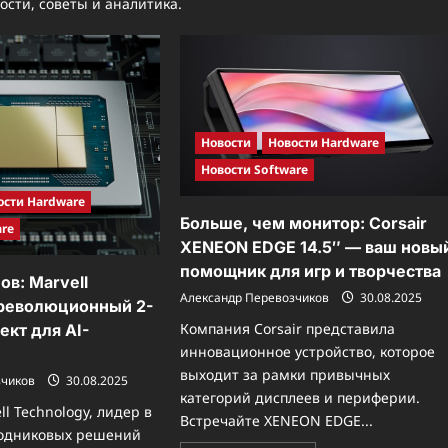
ости, советы и аналитика.
Новости
Новости Hardware
Новости Software
ости Hardware
Больше, чем монитор: Corsair
are
XENEON EDGE 14.5″ — ваш новы
помощник для игр и творчества
ов: Marvell
Александр Перевозчиков
30.08.2025
 революционный 2-
Компания Corsair представила
ект для AI-
инновационное устройство, которое
выходит за рамки привычных
зчиков
30.08.2025
категорий дисплеев и периферии.
l Technology, лидер в
Встречайте XENEON EDGE...
водниковых решений