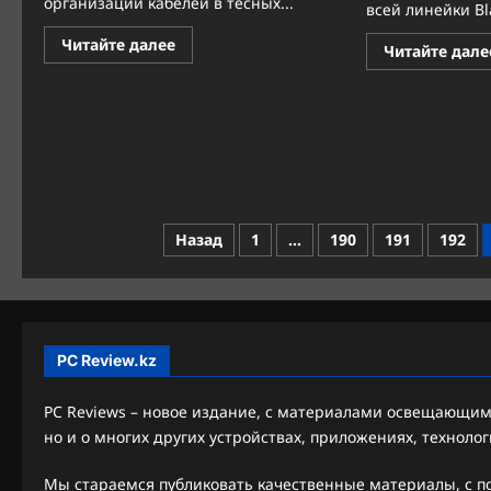
организации кабелей в тесных...
всей линейки Bla
Прочитать
Читайте далее
Читайте дале
больше
о
Идеальный
кабель
для
новой
эры
видеокарт:
ASRock
представила
12V-
2×6
Пагинация
Назад
1
…
190
191
192
с
угловым
записей
коннектором
PC Review.kz
PC Reviews – новое издание, с материалами освещающими
но и о многих других устройствах, приложениях, технолог
Мы стараемся публиковать качественные материалы, с 