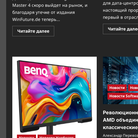
для дата-центр
Master 4 скоро выйдет на рынок, и
настоящий прор
благодаря утечке от издания
первый в отрасл
WinFuture.de теперь...
Читайте дале
Прочитать
Читайте далее
больше
о
MX
Master
4:
новая
глава
в
истории
легендарной
мыши
от
Logitech
Новости
Нов
Новости Softw
Революционны
AMD объедин
классические
Александр Перево
Новости
Новости Hardware