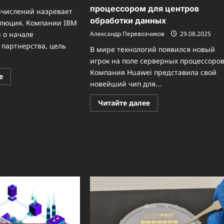
процессором для центров
ычислений назревает
обработки данных
люция. Компании IBM
Александр Перевозчиков
29.08.2025
 о начале
 партнерства, цель
В мире технологий появился новый
игрок на поле серверных процессоров
Компания Huawei представила свой
Прочитать
е
больше
новейший чип для...
о
Революционный
Прочитать
Читайте далее
дуэт:
больше
IBM
о
и
KunPeng
AMD
930:
объединяют
Huawei
квантовые
бросает
и
вызов
классические
Intel
вычисления
и
AMD
с
новым
процессором
для
центров
обработки
данных