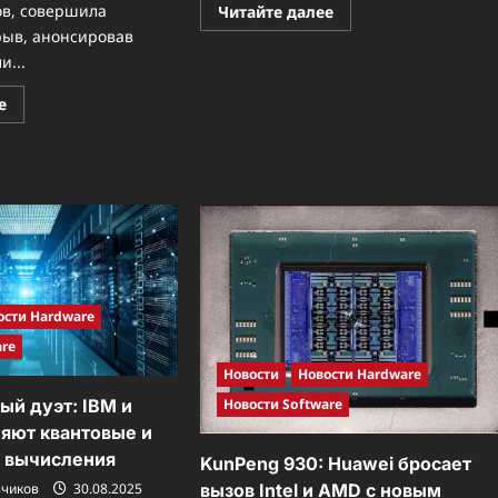
Прочитать
ов, совершила
Читайте далее
больше
ыв, анонсировав
о
Больше,
и...
чем
монитор:
Прочитать
Corsair
е
больше
XENEON
о
EDGE
Новая
14.5″
эра
—
чипов:
ваш
Marvell
новый
представила
помощник
революционный
для
2-
игр
нм
и
интерконнект
творчества
для
AI-
ости Hardware
устройств
are
Новости
Новости Hardware
Новости Software
й дуэт: IBM и
яют квантовые и
 вычисления
KunPeng 930: Huawei бросает
вызов Intel и AMD с новым
зчиков
30.08.2025