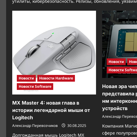
утилиты, кибербезопасность. Релизы, обновления, уязвим
Новости
Нов
Новости Softw
Новости
Новости Hardware
Новая эра чип
Новости Software
представила
нм интерконн
MX Master 4: новая глава в
устройств
истории легендарной мыши от
Александр Перево
Logitech
Александр Перевозчиков
30.08.2025
Компания Marvel
сфере полупро
Долгожданная мышь Logitech MX