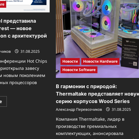
are
tel представила
rest — новое
on с архитектурой
зчиков
31.08.2025
онференции Hot Chips
Новости
Новости Hardware
приоткрыла завесу
Новости Software
м новым поколением
ных процессоров
В гармонии с природой:
Thermaltake представляет нову
Прочитать
серию корпусов Wood Series
е
больше
о
Александр Перевозчиков
31.08.2025
Hot
Chips:
Компания Thermaltake, лидер в
Intel
производстве премиальных
представила
Clearwater
комплектующих, анонсировала
Forest