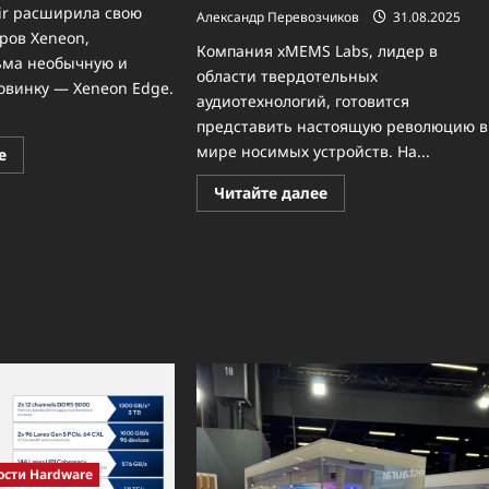
ir расширила свою
Александр Перевозчиков
31.08.2025
ров Xeneon,
Компания xMEMS Labs, лидер в
ьма необычную и
области твердотельных
винку — Xeneon Edge.
аудиотехнологий, готовится
представить настоящую революцию в
мире носимых устройств. На...
Прочитать
е
больше
о
Прочитать
Читайте далее
Неожиданная
больше
новинка
о
от
Будущее
Corsair:
в
монитор
ваших
Xeneon
очках:
Edge
xMEMS
создан
представит
для
прототипы
творчества
«умных»
и
очков
контроля
с
революционным
звуком
и
охлаждением
ости Hardware