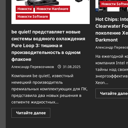
Новости Softw
Новости
Новости Hardware
Новости Software
Hot Chips: In
Clearwater Fo
be quiet! представляет новые
поколение Xe
системы водяного охлаждения
Darkmont
Pure Loop 3: тишина и
Александр Перево
производительность в одном
На ежегодной к
флаконе
компания Intel 
Александр Перевозчиков
31.08.2025
тайны над свои
Компания be quiet!, известный
энергоэффектив
немецкий производитель
Xeon...
премиальных комплектующих для ПК,
Читайте дале
представила два новых решения в
сегменте жидкостных...
Прочитать
Читайте далее
больше
о
be