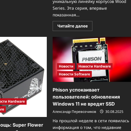
—
уникальную линейку корпусов Wood
новое
Series. Эта серия, впервые
поколение
Xeon
показанная...
с
архитектурой
Darkmont
Прочитать
Читайте далее
больше
о
В
гармонии
с
природой:
Thermaltake
представляет
новую
серию
Новости
Новости Hardware
корпусов
Новости Software
Wood
Series
Phison успокаивает
пользователей: обновления
ости Hardware
Windows 11 не вредят SSD
are
Александр Перевозчиков
30.08.2025
На прошлой неделе в сети появилась
ощь: Super Flower
информация о том, что недавние