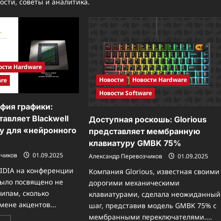
ости, советы и аналитика.
ости Hardware
Новости
Новости Hardware
are
Новости Software
фия графики:
авляет Blackwell
Доступная роскошь: Glorious
у для «нейронного
представляет мембранную
клавиатуру GMBK 75%
зчиков
01.09.2025
Александр Перевозчиков
01.09.2025
IDIA на конференции
Компания Glorious, известная своими
было посвящено не
дорогими механическими
чипам, сколько
клавиатурами, сделала неожиданный
мене акцентов...
шаг, представив модель GMBK 75% с
мембранными переключателями....