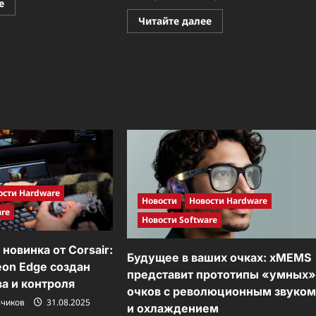
Прочитать
е
больше
Прочитать
Читайте далее
о
больше
Новая
о
философия
Доступная
графики:
роскошь:
NVIDIA
Glorious
представляет
представляет
Blackwell
мембранную
как
клавиатуру
платформу
GMBK
для
75%
«нейронного
рендеринга»
ости Hardware
Новости
Новости Hardware
are
Новости Software
новинка от Corsair:
Будущее в ваших очках: xMEMS
on Edge создан
представит прототипы «умных
ва и контроля
очков с революционным звуко
зчиков
31.08.2025
и охлаждением