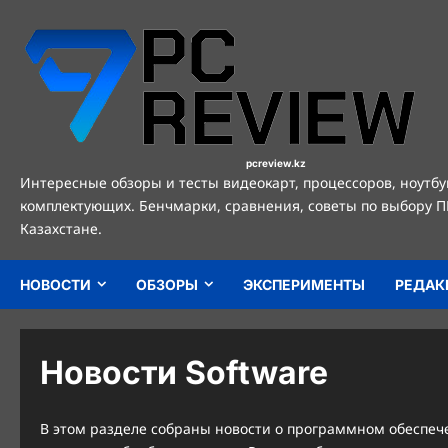
Перейти
к
содержимому
pcreview.kz
Интересные обзоры и тесты видеокарт, процессоров, ноутбу
комплектующих. Бенчмарки, сравнения, советы по выбору П
Казахстане.
НОВОСТИ
ОБЗОРЫ
ЭКСПЕРИМЕНТЫ
РЕДАК
Новости Software
В этом разделе собраны новости о программном обеспеч