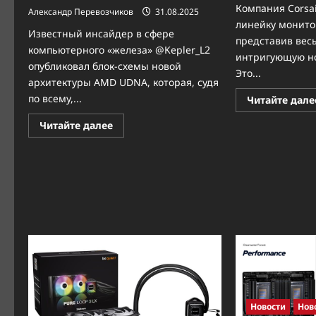
Компания Corsa
Александр Перевозчиков
31.08.2025
линейку монито
Известный инсайдер в сфере
представив вес
компьютерного «железа» @Kepler_L2
интригующую но
опубликовал блок-схемы новой
Это...
архитектуры AMD UDNA, которая, судя
по всему,...
Читайте дале
Прочитать
Читайте далее
больше
о
UDNA:
в
сеть
просочились
схемы
новой
архитектуры
AMD
Новости
Нов