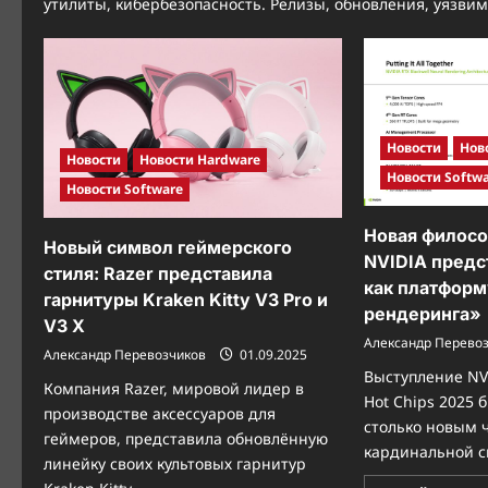
утилиты, кибербезопасность. Релизы, обновления, уязвим
Новости
Нов
Новости
Новости Hardware
Новости Softw
Новости Software
Новая филосо
Новый символ геймерского
NVIDIA предст
стиля: Razer представила
как платформ
гарнитуры Kraken Kitty V3 Pro и
рендеринга»
V3 X
Александр Перево
Александр Перевозчиков
01.09.2025
Выступление NV
Компания Razer, мировой лидер в
Hot Chips 2025 
производстве аксессуаров для
столько новым 
геймеров, представила обновлённую
кардинальной с
линейку своих культовых гарнитур