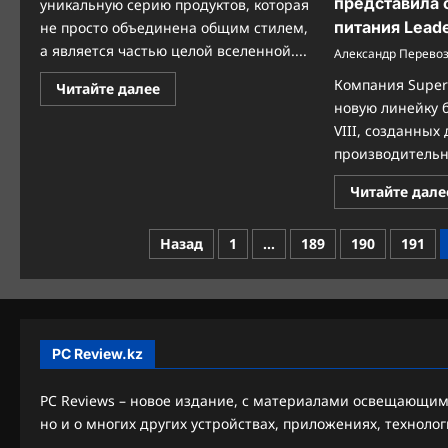
представила 
уникальную серию продуктов, которая
питания Leade
не просто объединена общим стилем,
а является частью целой вселенной....
Александр Перево
Компания Super
Прочитать
Читайте далее
больше
новую линейку 
о
Драконья
VIII, созданных
принцесса
производительны
в
вашем
ПК:
Читайте дале
MSI
представляет
игровую
Пагинация
серию
Назад
1
…
189
190
191
MLG
записей
PC Review.kz
PC Reviews – новое издание, с материалами освещающими
но и о многих других устройствах, приложениях, технолог