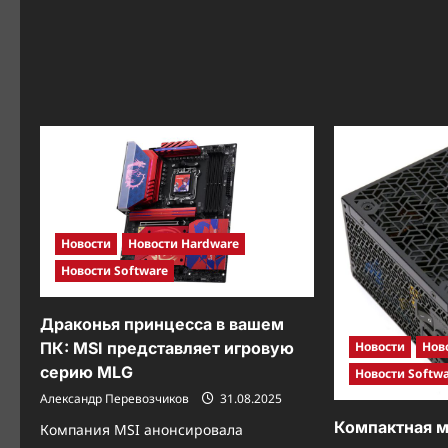
quiet!
представляет
новые
системы
водяного
охлаждения
Pure
Loop
3:
тишина
и
производительность
в
одном
флаконе
Новости
Новости Hardware
Новости Software
Драконья принцесса в вашем
Новости
Нов
ПК: MSI представляет игровую
серию MLG
Новости Softw
Александр Перевозчиков
31.08.2025
Компактная м
Компания MSI анонсировала