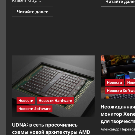
Kraken Kitty....
Читайте дале
Прочитать
Читайте далее
больше
о
Новый
символ
геймерского
стиля:
Razer
представила
гарнитуры
Kraken
Kitty
V3
Pro
и
V3
X
Новости
Нов
Новости Softw
Новости
Новости Hardware
Неожиданная 
Новости Software
монитор Xene
для творчест
UDNA: в сеть просочились
Александр Перево
схемы новой архитектуры AMD