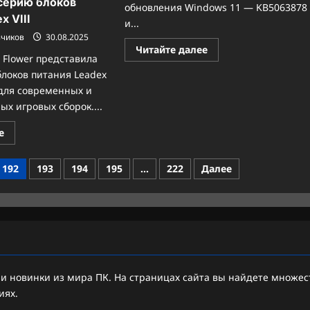
серию блоков
обновления Windows 11 — KB5063878
x VIII
и...
зчиков
30.08.2025
Прочитать
Читайте далее
 Flower представила
больше
о
блоков питания Leadex
Phison
успокаивает
 для современных и
пользователей:
х игровых сборок....
обновления
Windows
11
Прочитать
е
не
больше
вредят
о
SSD
Компактная
192
193
194
195
…
222
Далее
мощь:
Super
Flower
представила
серию
блоков
питания
Leadex
VIII
 новинки из мира ПК. На страницах сайта вы найдете множест
иях.