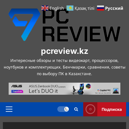
Перейти
Русский
English
Қазақ тілі
к
содержимому
pcreview.kz
Интересные обзоры и тесты видеокарт, процессоров,
ноутбуков и комплектующих. Бенчмарки, сравнения, советы
по выбору ПК в Казахстане.
Подписка
Основное
меню