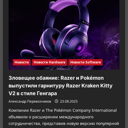
бюджетный
корпус
VK4
ARGB
для
геймеров
Новости
Новости Hardware
Новости Software
Зловещее обаяние: Razer и Pokémon
выпустили гарнитуру Razer Kraken Kitty
V2 в стиле Генгара
Александр Перевозчиков
23.08.2025
Компании Razer и The Pokémon Company International
объявили о расширении международного
сотрудничества, представив новую версию популярной