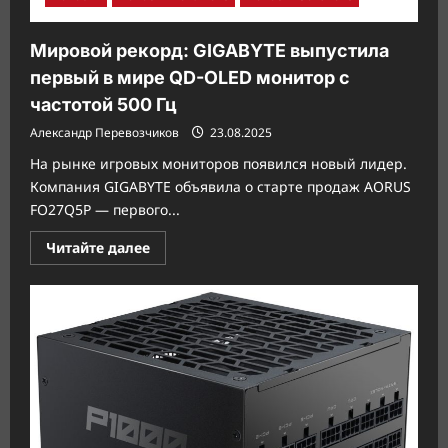
Мировой рекорд: GIGABYTE выпустила
первый в мире QD-OLED монитор с
частотой 500 Гц
Александр Перевозчиков
23.08.2025
На рынке игровых мониторов появился новый лидер.
Компания GIGABYTE объявила о старте продаж AORUS
FO27Q5P — первого...
Прочитать
Читайте далее
больше
о
Мировой
рекорд:
GIGABYTE
выпустила
первый
в
мире
QD-
OLED
монитор
с
частотой