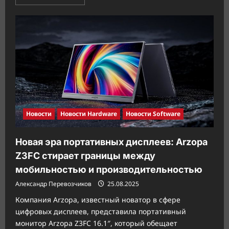
больше
о
Стиль
и
воздух:
Lian
Li
представляет
новый
корпус
Vector
V100R
с
ARGB-
подсветкой
Новости
Новости Hardware
Новости Software
Новая эра портативных дисплеев: Arzopa
Z3FC стирает границы между
мобильностью и производительностью
Александр Перевозчиков
25.08.2025
Компания Arzopa, известный новатор в сфере
цифровых дисплеев, представила портативный
монитор Arzopa Z3FC 16.1″, который обещает