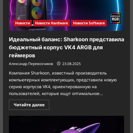
Plus
Wi-
Fi
для
компактных
сборок
Новости
Новости Hardware
Новости Software
Идеальный баланс: Sharkoon представила
бюджетный корпус VK4 ARGB для
геймеров
Александр Перевозчиков
23.08.2025
Компания Sharkoon, известный производитель
компьютерных комплектующих, представила новую
серию корпусов VK4, ориентированную на
пользователей, которые ищут оптимальное...
Прочитать
Читайте далее
больше
о
Идеальный
баланс:
Sharkoon
представила