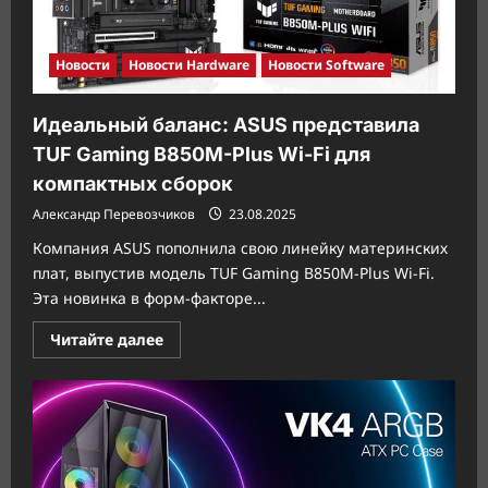
для
процессоров
AMD
Новости
Новости Hardware
Новости Software
Идеальный баланс: ASUS представила
TUF Gaming B850M-Plus Wi-Fi для
компактных сборок
Александр Перевозчиков
23.08.2025
Компания ASUS пополнила свою линейку материнских
плат, выпустив модель TUF Gaming B850M-Plus Wi-Fi.
Эта новинка в форм-факторе...
Прочитать
Читайте далее
больше
о
Идеальный
баланс:
ASUS
представила
TUF
Gaming
B850M-