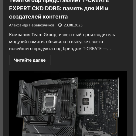
Team Group представляет T-CREATE
EXPERT CKD DDR5: память для ИИ и
создателей контента
Александр Перевозчиков
23.08.2025
Компания Team Group, известный производитель
модулей памяти, объявила о выпуске своего
новейшего продукта под брендом T-CREATE —...
Прочитать
Читайте далее
больше
о
Team
Group
представляет
T-
CREATE
EXPERT
CKD
DDR5:
память
для
ИИ
и
создателей
контента