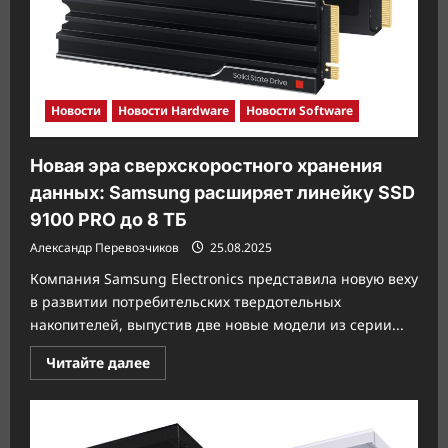
новые
мониторы
Odyssey
G7
Новости
Новости Hardware
Новости Software
Новая эра сверхскоростного хранения
данных: Samsung расширяет линейку SSD
9100 PRO до 8 ТБ
Александр Перевозчиков
25.08.2025
Компания Samsung Electronics представила новую веху
в развитии потребительских твердотельных
накопителей, выпустив две новые модели из серии...
Прочитать
Читайте далее
больше
о
Новая
эра
сверхскоростного
хранения