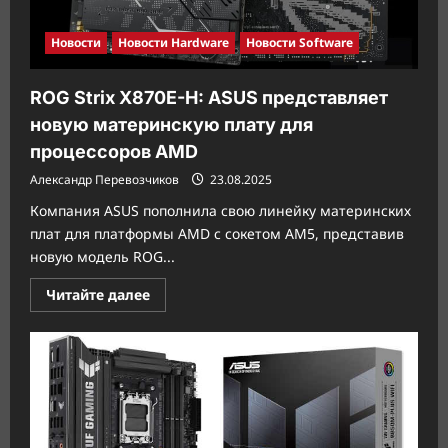
Новости
Новости Hardware
Новости Software
ROG Strix X870E-H: ASUS представляет
новую материнскую плату для
процессоров AMD
Александр Перевозчиков
23.08.2025
Компания ASUS пополнила свою линейку материнских
плат для платформы AMD с сокетом AM5, представив
новую модель ROG...
Прочитать
Читайте далее
больше
о
ROG
Strix
X870E-
H:
ASUS
представляет
новую
материнскую
плату