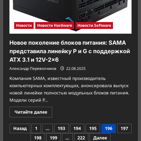
500
Гц
Новости
Новости Hardware
Новости Software
Новое поколение блоков питания: SAMA
представила линейку P и G с поддержкой
ATX 3.1 и 12V-2×6
Александр Перевозчиков
22.08.2025
Компания SAMA, известный производитель
компьютерных комплектующих, анонсировала выпуск
новой линейки полностью модульных блоков питания.
Модели серий P...
Прочитать
Читайте далее
больше
о
Новое
Пагинация
Назад
1
…
193
194
195
196
197
поколение
блоков
записей
198
199
…
222
Далее
питания: