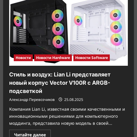
данных:
Samsung
расширяет
линейку
SSD
9100
PRO
до
8
ТБ
Новости
Новости Hardware
Новости Software
Стиль и воздух: Lian Li представляет
новый корпус Vector V100R с ARGB-
подсветкой
Александр Перевозчиков
25.08.2025
Компания Lian Li, известная своими качественными и
инновационными решениями для компьютерного
моддинга, представила новую модель в своей...
Прочитать
Читайте далее