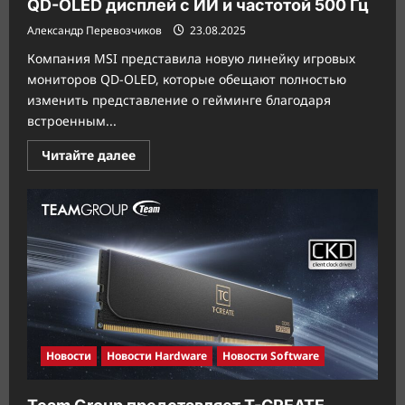
QD-OLED дисплей с ИИ и частотой 500 Гц
Александр Перевозчиков
23.08.2025
Компания MSI представила новую линейку игровых
мониторов QD-OLED, которые обещают полностью
изменить представление о гейминге благодаря
встроенным...
Прочитать
Читайте далее
больше
о
Монитор
из
будущего:
MSI
представила
QD-
OLED
дисплей
с
ИИ
и
частотой
500
Гц
Новости
Новости Hardware
Новости Software