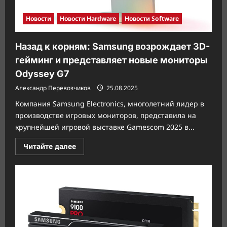
Новости
Новости Hardware
Новости Software
Назад к корням: Samsung возрождает 3D-
гейминг и представляет новые мониторы
Odyssey G7
Александр Перевозчиков
25.08.2025
Компания Samsung Electronics, многолетний лидер в
производстве игровых мониторов, представила на
крупнейшей игровой выставке Gamescom 2025 в...
Прочитать
Читайте далее
больше
о
Назад
к
корням:
Samsung
возрождает
3D-
гейминг
и
представляет