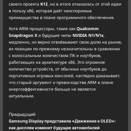
своего проекта
K12
, но в итоге отказалась от этой идеи
в пользу x86, которая даёт неоспоримые
преимущества в плане программного обеспечения.
Хотя ARM-процессоры, такие как
Qualcomm
Snapdragon X
и будущие чипы
NVIDIA N1/N1x
,
медленно, но верно отвоёвывают свою долю на рынке,
их позиции по-прежнему незначительны в сравнении
с колоссальным количеством ПК и ноутбуков,
работающих на архитектуре x86. Это огромное
количество устройств, от обычных ноутбуков до
портативных игровых консолей, наглядно доказывает,
что старый аргумент о превосходстве ARM в плане
энергоэффективности больше не является
актуальным.
Н
Предыдущий
а
Samsung Display представила «Движение к OLED»:
в
как дисплеи изменят будущее автомобилей