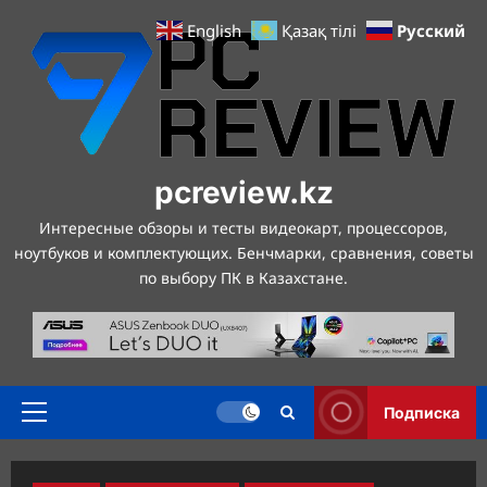
Перейти
Русский
English
Қазақ тілі
к
содержимому
pcreview.kz
Интересные обзоры и тесты видеокарт, процессоров,
ноутбуков и комплектующих. Бенчмарки, сравнения, советы
по выбору ПК в Казахстане.
Подписка
Основное
меню