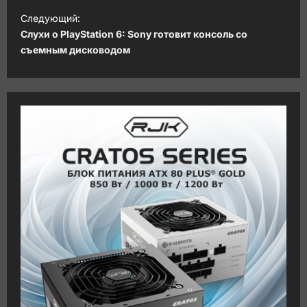
и
Следующий:
Слухи о PlayStation 6: Sony готовит консоль со
г
съемным дисководом
а
ц
и
я
з
а
п
и
с
и