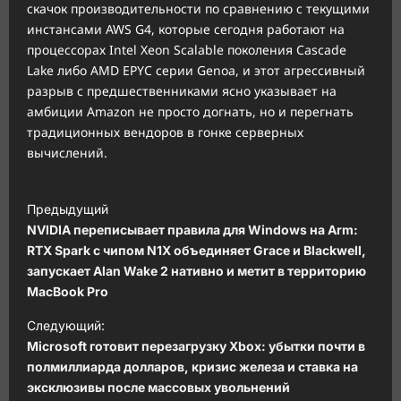
скачок производительности по сравнению с текущими
инстансами AWS G4, которые сегодня работают на
процессорах Intel Xeon Scalable поколения Cascade
Lake либо AMD EPYC серии Genoa, и этот агрессивный
разрыв с предшественниками ясно указывает на
амбиции Amazon не просто догнать, но и перегнать
традиционных вендоров в гонке серверных
вычислений.
Н
Предыдущий
а
NVIDIA переписывает правила для Windows на Arm:
в
RTX Spark с чипом N1X объединяет Grace и Blackwell,
запускает Alan Wake 2 нативно и метит в территорию
и
MacBook Pro
г
Следующий:
а
Microsoft готовит перезагрузку Xbox: убытки почти в
ц
полмиллиарда долларов, кризис железа и ставка на
эксклюзивы после массовых увольнений
и