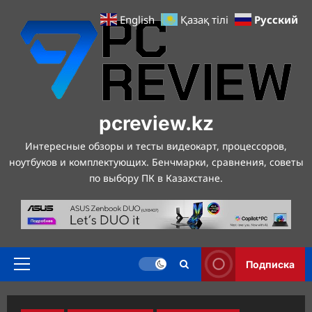
Перейти
Русский
English
Қазақ тілі
к
содержимому
pcreview.kz
Интересные обзоры и тесты видеокарт, процессоров,
ноутбуков и комплектующих. Бенчмарки, сравнения, советы
по выбору ПК в Казахстане.
Подписка
Основное
меню