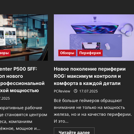
WHITE:
сочетание
производительност
и
стиля
в
вашем
ПК
зоры
Обзоры
Периферия
enter P500 SFF:
Новое поколение периферии
оп нового
ROG: максимум контроля и
профессиональной
комфорта в каждой детали
ихой мощностью
PCReview
17.07.2025
7.2025
Всё больше геймеров обращают
внимание не только на мощность
рпоративные рабочие
железа, но и на качество периферии.
ще становятся центром
И это...
еса, компаниям
ёжное, мощное и...
Прочитать
Читайте далее