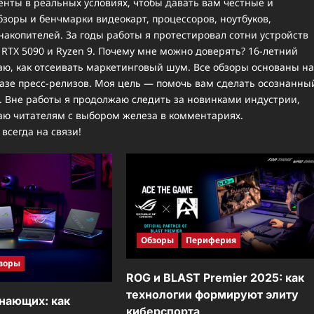
нты в реальных условиях, чтобы давать вам честные и
зоры и бенчмарки видеокарт, процессоров, ноутбуков,
накопителей. За годы работы я протестировал сотни устройств
RTX 5090 и Ryzen 9. Почему мне можно доверять? 16-летний
аю, как отсеивать маркетинговый шум. Все обзоры основаны на
казе пресс-релизов. Моя цель — помочь вам сделать осознанны
К. Вне работы я продолжаю следить за новинками индустрии,
аю читателям с выбором железа в комментариях.
всегда на связи!
Обзоры
Периферия
зоры
ROG и BLAST Premier 2025: как
технологии формируют элиту
нающих: как
киберспорта