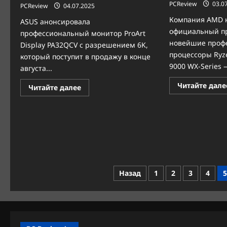
PCReview
03.0
PCReview
04.07.2025
Компания AMD н
ASUS анонсировала
официальный пр
профессиональный монитор ProArt
новейшие проф
Display PA32QCV с разрешением 6K,
процессоры Ryz
который поступит в продажу в конце
9000 WX-Series 
августа...
Читайте дале
Прочитать
Читайте далее
больше
о
ASUS
ProArt
Display
PA32QCV:
профессиональный
6K-
монитор
для
тех,
Пагинация
кто
Назад
1
2
3
4
5
работает
с
записей
деталями