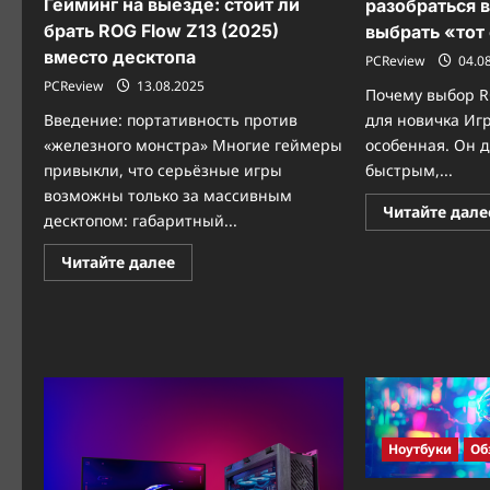
Гейминг на выезде: стоит ли
разобраться 
брать ROG Flow Z13 (2025)
выбрать «тот
вместо десктопа
PCReview
04.0
PCReview
13.08.2025
Почему выбор R
Введение: портативность против
для новичка Иг
«железного монстра» Многие геймеры
особенная. Он 
привыкли, что серьёзные игры
быстрым,...
возможны только за массивным
Читайте дале
десктопом: габаритный...
Прочитать
Читайте далее
больше
о
Гейминг
на
выезде:
стоит
ли
брать
ROG
Flow
Z13
(2025)
Ноутбуки
Об
вместо
десктопа