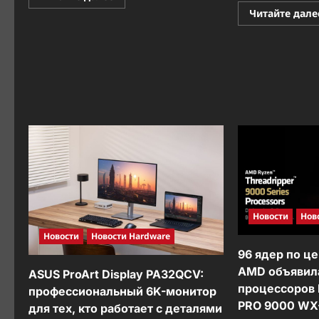
больше
Читайте дале
о
Зелёные
технологии
ASUS:
как
компания
делает
ноутбуки
экологичнее
—
и
зачем
это
тебе
Новости
Нов
Новости
Новости Hardware
96 ядер по ц
AMD объявил
ASUS ProArt Display PA32QCV:
процессоров 
профессиональный 6K-монитор
PRO 9000 WX-
для тех, кто работает с деталями