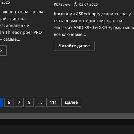
7.2025
PCReview
03.07.2025
аконец-то раскрыла
Компания ASRock представила сразу
айс-лист на
пять новых материнских плат на
ессиональные
чипсетах AMD X870 и X870E, охватыва
en Threadripper PRO
все ключевые...
— самые...
Прочитать
Читайте далее
больше
Прочитать
е
о
больше
Компания
о
ASRock
96
представила
ядер
сразу
по
пять
цене
новых
автомобиля:
материнских
AMD
плат
объявила
на
стоимость
чипсетах
процессоров
AMD
Ryzen
6
7
8
…
111
Далее
X870
Threadripper
и
PRO
X870E,
9000
охватывая
WX-
все
Series
ключевые
сегменты