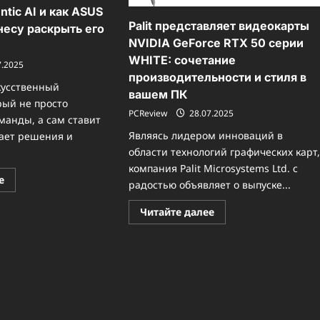
ntic AI и как ASUS
Palit представляет видеокарты
несу раскрыть его
NVIDIA GeForce RTX 50 серии
WHITE: сочетание
7.2025
производительности и стиля в
кусственный
вашем ПК
рый не просто
PCReview
28.07.2025
манды, а сам ставит
Являясь лидером инноваций в
ает решения и
области технологий графических карт
компания Palit Microsystems Ltd. с
Прочитать
е
радостью объявляет о выпуске...
больше
о
Что
Прочитать
Читайте далее
такое
больше
Agentic
о
AI
Palit
и
представляет
как
видеокарты
ASUS
NVIDIA
помогает
GeForce
бизнесу
RTX
раскрыть
50
его
серии
потенциал