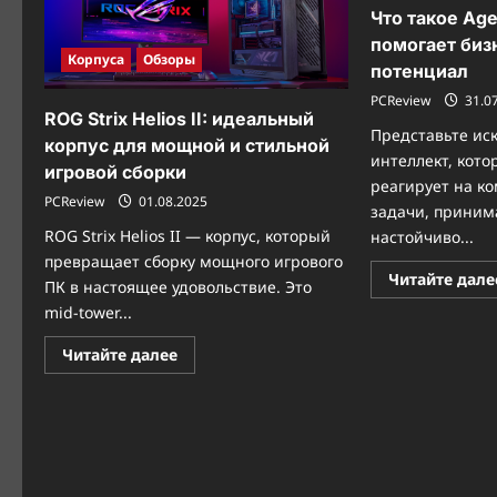
Что такое Age
помогает биз
Корпуса
Обзоры
потенциал
PCReview
31.0
ROG Strix Helios II: идеальный
Представьте ис
корпус для мощной и стильной
интеллект, кото
игровой сборки
реагирует на ко
PCReview
01.08.2025
задачи, приним
ROG Strix Helios II — корпус, который
настойчиво...
превращает сборку мощного игрового
Читайте дале
ПК в настоящее удовольствие. Это
mid-tower...
Прочитать
Читайте далее
больше
о
ROG
Strix
Helios
II:
идеальный
корпус
для