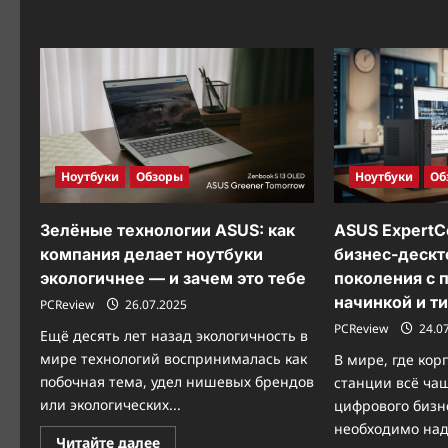
мощной
и
стильной
игровой
сборки
Ноутбуки
Обзоры
Ноутбуки
Об
Зелёные технологии ASUS: как
ASUS ExpertC
компания делает ноутбуки
бизнес-дескт
экологичнее — и зачем это тебе
поколения с 
начинкой и т
PCReview
26.07.2025
PCReview
24.0
Ещё десять лет назад экологичность в
мире технологий воспринималась как
В мире, где ко
побочная тема, удел нишевых брендов
станции всё ча
или экологических...
цифрового бизн
необходимо над
Прочитать
Читайте далее