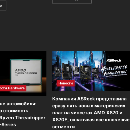
больше
Прочитать
е
о
больше
Новое
о
поколение
ASUS
периферии
ExpertCenter
ROG:
P500
максимум
SFF:
контроля
бизнес-
и
десктоп
комфорта
нового
в
поколения
каждой
с
детали
профессиональной
начинкой
и
тихой
мощностью
Новости
ости Hardware
Компания ASRock представила
ене автомобиля:
сразу пять новых материнских
а стоимость
плат на чипсетах AMD X870 и
Ryzen Threadripper
X870E, охватывая все ключевые
Series
сегменты