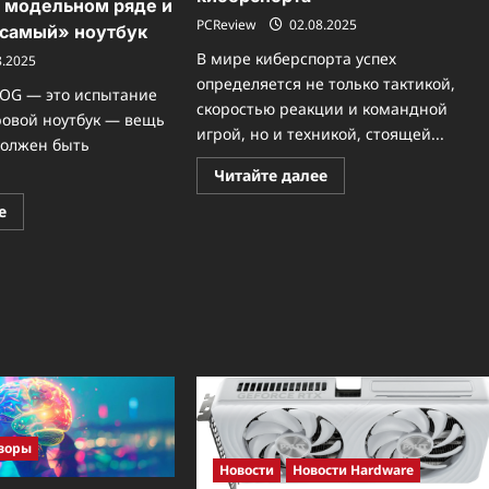
в модельном ряде и
PCReview
02.08.2025
 самый» ноутбук
В мире киберспорта успех
8.2025
определяется не только тактикой,
OG — это испытание
скоростью реакции и командной
ровой ноутбук — вещь
игрой, но и техникой, стоящей...
должен быть
Прочитать
Читайте далее
больше
о
Прочитать
е
ROG
больше
и
о
BLAST
ROG
Premier
для
2025:
начинающих:
как
как
технологии
разобраться
формируют
в
элиту
модельном
киберспорта
ряде
и
выбрать
«тот
самый»
ноутбук
зоры
Новости
Новости Hardware