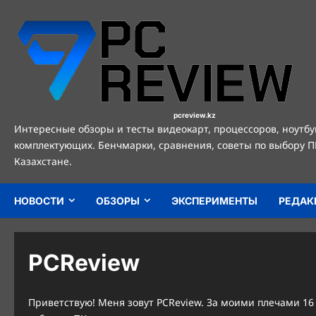
Перейти
к
содержимому
pcreview.kz
Интересные обзоры и тесты видеокарт, процессоров, ноутбу
комплектующих. Бенчмарки, сравнения, советы по выбору П
Казахстане.
НОВОСТИ
ОБЗОРЫ
ЭКСПЕРИМЕНТЫ
РЕДАК
PCReview
Приветствую! Меня зовут PCReview. За моими плечами 16