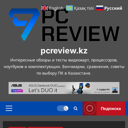
Перейти
Русский
English
Қазақ тілі
к
содержимому
pcreview.kz
Интересные обзоры и тесты видеокарт, процессоров,
ноутбуков и комплектующих. Бенчмарки, сравнения, советы
по выбору ПК в Казахстане.
Подписка
Основное
меню