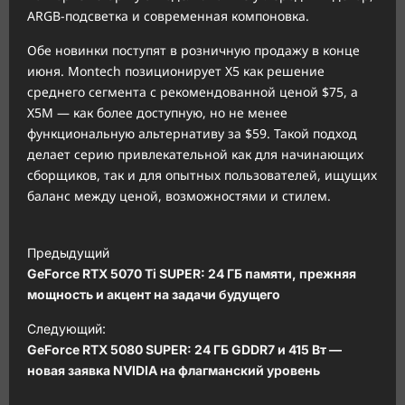
ARGB-подсветка и современная компоновка.
Обе новинки поступят в розничную продажу в конце
июня. Montech позиционирует X5 как решение
среднего сегмента с рекомендованной ценой $75, а
X5M — как более доступную, но не менее
функциональную альтернативу за $59. Такой подход
делает серию привлекательной как для начинающих
сборщиков, так и для опытных пользователей, ищущих
баланс между ценой, возможностями и стилем.
Н
Предыдущий
а
GeForce RTX 5070 Ti SUPER: 24 ГБ памяти, прежняя
в
мощность и акцент на задачи будущего
и
Следующий:
GeForce RTX 5080 SUPER: 24 ГБ GDDR7 и 415 Вт —
г
новая заявка NVIDIA на флагманский уровень
а