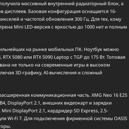
 получила массивный внутренний радиаторный блок, а
в дисплеев. Базовая конфигурация оснащается 16-
кселей и частотой обновления 300 Гц. Для тех, кому
рена Mini LED-версия с яркостью до 1000 нит и полным
 сильнейших на рынке мобильных ПК. Ноутбук можно
 RTX 5080 или RTX 5090 Laptop с TGP до 175 Вт. Топовая
ована не только на современные игры в высоком
лючая 3D-графику, AI-вычисления и сложный
 расширенная коммуникационная часть. XMG Neo 16 E25
4, DisplayPort 2.1, внешних видеокарт и зарядки
ini DisplayPort 2.1, кардридер SD Express, 2.5-
уля Wi-Fi 7. Для подключения фирменной системы OASIS
торы.