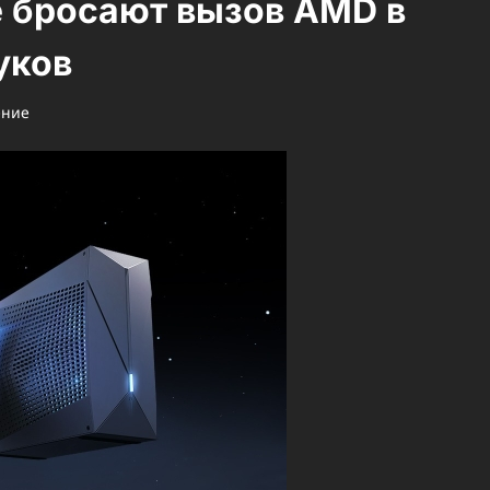
 бросают вызов AMD в
уков
ение