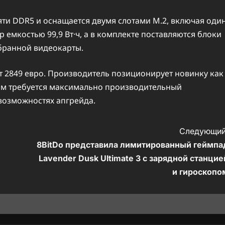
ти DDR5 и оснащается двумя слотами M.2, включая оди
р емкостью 99,9 Вт·ч, а в комплекте поставляются блоки
ыбранной видеокарты.
ет 2849 евро. Производитель позиционирует новинку как
ым требуется максимально производительный
возможностях апгрейда.
Следующий
8BitDo представила лимитированный геймпа
Lavender Dusk Ultimate 3 с зарядной станцие
и гироскопо