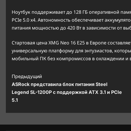
Ноутбук поддерживает до 128 ГБ оперативной памя
PCIe 5.0 x4. Автономность обеспечивает аккумулято
питания мощностью до 420 Вт в зависимости от в
Стартовая цена XMG Neo 16 E25 в Европе составля
универсальную платформу для энтузиастов, котор
мобильный ПК без компромиссов в охлаждении и 
Н
Предыдущий
ASRock представила блок питания Steel
а
Legend SL-1200P с поддержкой ATX 3.1 и PCIe
в
5.1
и
г
а