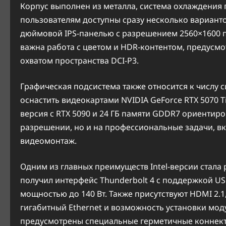
Корпус выполнен из металла, система охлаждения
пользователям доступны сразу несколько варианто
дюймовой IPS-панелью с разрешением 2560×1600 пи
важна работа с цветом и HDR-контентом, предусмот
охватом пространства DCI-P3.
Графическая подсистема также относится к числу
оснастить видеокартами NVIDIA GeForce RTX 5070 Ti,
версия с RTX 5090 и 24 ГБ памяти GDDR7 ориентир
разрешении, но и на профессиональные задачи, вк
видеомонтаж.
Одним из главных преимуществ Intel-версии стала
получил интерфейс Thunderbolt 4 с поддержкой USB
мощностью до 140 Вт. Также присутствуют HDMI 2.1, M
гигабитный Ethernet и возможность установки мод
предусмотрены специальные герметичные коннек