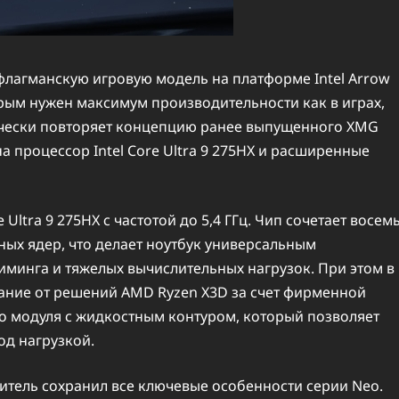
флагманскую игровую модель на платформе Intel Arrow
рым нужен максимум производительности как в играх,
ически повторяет концепцию ранее выпущенного XMG
на процессор Intel Core Ultra 9 275HX и расширенные
 Ultra 9 275HX с частотой до 5,4 ГГц. Чип сочетает восем
ых ядер, что делает ноутбук универсальным
иминга и тяжелых вычислительных нагрузок. При этом в
вание от решений AMD Ryzen X3D за счет фирменной
о модуля с жидкостным контуром, который позволяет
од нагрузкой.
дитель сохранил все ключевые особенности серии Neo.