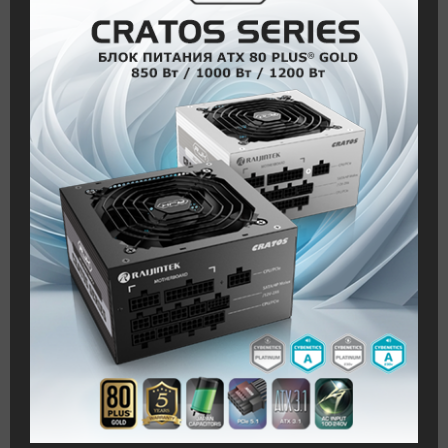
п
и
с
и