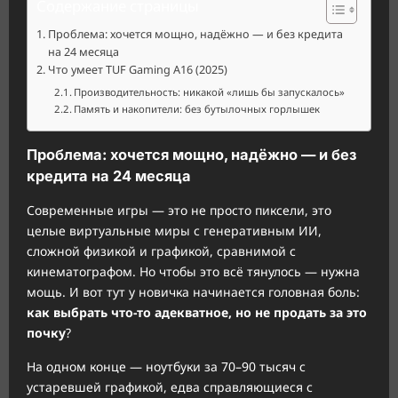
Содержание страницы
Проблема: хочется мощно, надёжно — и без кредита
на 24 месяца
Что умеет TUF Gaming A16 (2025)
Производительность: никакой «лишь бы запускалось»
Память и накопители: без бутылочных горлышек
Проблема: хочется мощно, надёжно — и без
кредита на 24 месяца
Современные игры — это не просто пиксели, это
целые виртуальные миры с генеративным ИИ,
сложной физикой и графикой, сравнимой с
кинематографом. Но чтобы это всё тянулось — нужна
мощь. И вот тут у новичка начинается головная боль:
как выбрать что-то адекватное, но не продать за это
почку
?
На одном конце — ноутбуки за 70–90 тысяч с
устаревшей графикой, едва справляющиеся с