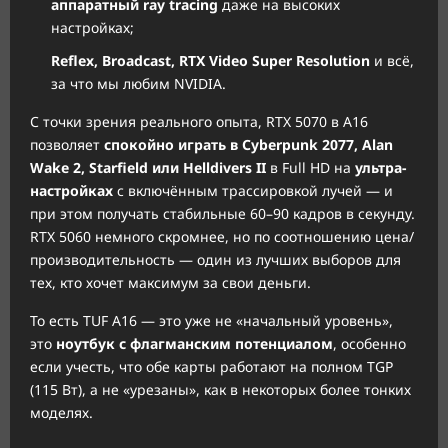
аппаратный ray tracing
даже на высоких
настройках;
Reflex, Broadcast, RTX Video Super Resolution
и всё,
за что мы любим NVIDIA.
С точки зрения реального опыта, RTX 5070 в A16
позволяет
спокойно играть в Cyberpunk 2077, Alan
Wake 2, Starfield или Helldivers II
в Full HD на
ультра-
настройках
с включённым трассировкой лучей — и
при этом получать стабильные 60–90 кадров в секунду.
RTX 5060 немного скромнее, но по соотношению цена/
производительность — один из лучших выборов для
тех, кто хочет максимум за свои деньги.
То есть TUF A16 — это уже не «начальный уровень»,
это
ноутбук с флагманским потенциалом
, особенно
если учесть, что обе карты работают на полном TGP
(115 Вт), а не «урезаны», как в некоторых более тонких
моделях.