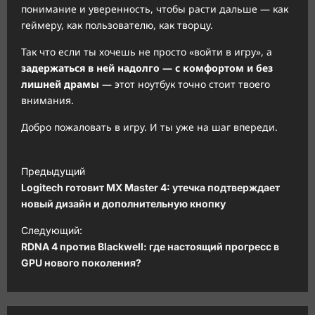
понимание и уверенность, чтобы расти дальше — как
геймеру, как пользователю, как творцу.
Так что если ты хочешь не просто «войти в игру», а
задержаться в ней надолго — с комфортом и без
лишней драмы
— этот ноутбук точно стоит твоего
внимания.
Добро пожаловать в игру. И ты уже на шаг впереди.
Н
Предыдущий
а
Logitech готовит MX Master 4: утечка подтверждает
в
новый дизайн и дополнительную кнопку
и
Следующий:
RDNA 4 против Blackwell: где настоящий прогресс в
г
GPU нового поколения?
а
ц