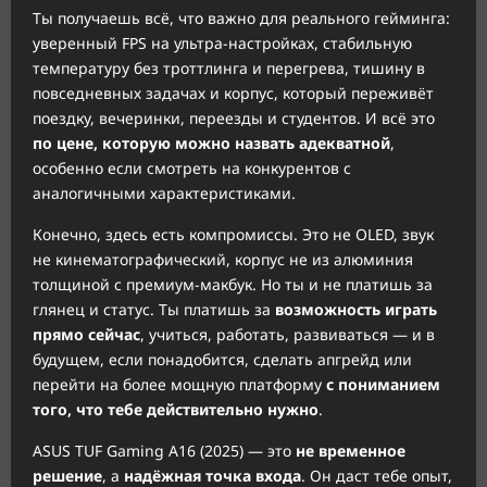
Ты получаешь всё, что важно для реального гейминга:
уверенный FPS на ультра-настройках, стабильную
температуру без троттлинга и перегрева, тишину в
повседневных задачах и корпус, который переживёт
поездку, вечеринки, переезды и студентов. И всё это
по цене, которую можно назвать адекватной
,
особенно если смотреть на конкурентов с
аналогичными характеристиками.
Конечно, здесь есть компромиссы. Это не OLED, звук
не кинематографический, корпус не из алюминия
толщиной с премиум-макбук. Но ты и не платишь за
глянец и статус. Ты платишь за
возможность играть
прямо сейчас
, учиться, работать, развиваться — и в
будущем, если понадобится, сделать апгрейд или
перейти на более мощную платформу
с пониманием
того, что тебе действительно нужно
.
ASUS TUF Gaming A16 (2025) — это
не временное
решение
, а
надёжная точка входа
. Он даст тебе опыт,