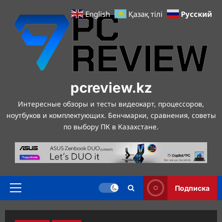
Перейти
Русский
English
Қазақ тілі
к
содержимому
pcreview.kz
Интересные обзоры и тесты видеокарт, процессоров,
ноутбуков и комплектующих. Бенчмарки, сравнения, советы
по выбору ПК в Казахстане.
Подписка
Основное
меню