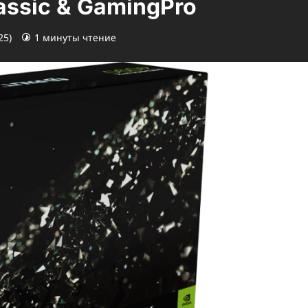
ssic & GamingPro
25)
1 минуты чтение