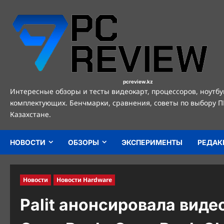
Перейти
к
содержимому
pcreview.kz
Интересные обзоры и тесты видеокарт, процессоров, ноутбу
комплектующих. Бенчмарки, сравнения, советы по выбору П
Казахстане.
НОВОСТИ
ОБЗОРЫ
ЭКСПЕРИМЕНТЫ
РЕДАК
Новости
Новости Hardware
Palit анонсировала виде