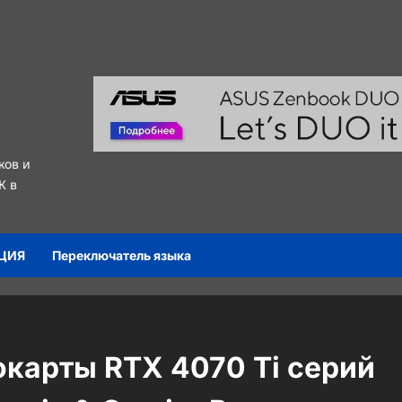
ков и
К в
ЦИЯ
Переключатель языка
окарты RTX 4070 Ti серий