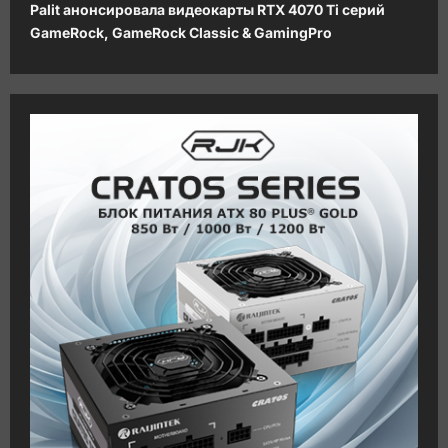
Palit анонсировала видеокарты RTX 4070 Ti серий
г
GameRock, GameRock Classic & GamingPro
а
ц
и
я
з
а
п
и
с
и