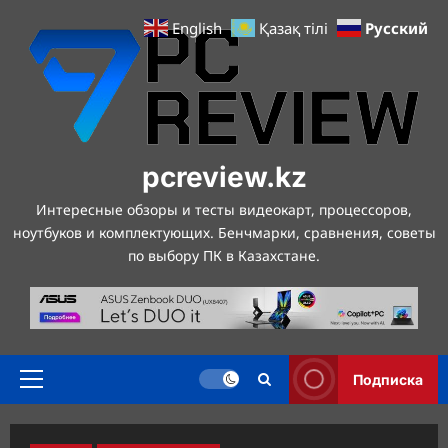
Перейти
Русский
English
Қазақ тілі
к
содержимому
pcreview.kz
Интересные обзоры и тесты видеокарт, процессоров,
ноутбуков и комплектующих. Бенчмарки, сравнения, советы
по выбору ПК в Казахстане.
Подписка
Основное
меню