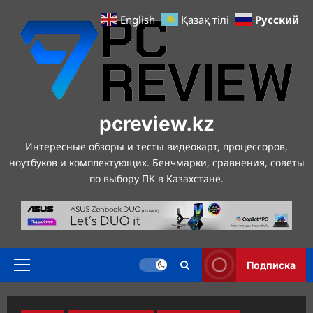
Перейти
Русский
English
Қазақ тілі
к
содержимому
pcreview.kz
Интересные обзоры и тесты видеокарт, процессоров,
ноутбуков и комплектующих. Бенчмарки, сравнения, советы
по выбору ПК в Казахстане.
Подписка
Основное
меню