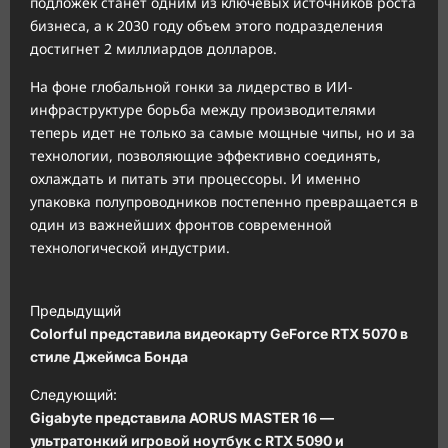
подложек станет одним из ключевых источников роста
бизнеса, а к 2030 году объем этого подразделения
достигнет 2 миллиардов долларов.
На фоне глобальной гонки за лидерство в ИИ-
инфраструктуре борьба между производителями
теперь идет не только за самые мощные чипы, но и за
технологии, позволяющие эффективно соединять,
охлаждать и питать эти процессоры. И именно
упаковка полупроводников постепенно превращается в
один из важнейших фронтов современной
технологической индустрии.
Н
Предыдущий
а
Colorful представила видеокарту GeForce RTX 5070 в
в
стиле Джеймса Бонда
и
Следующий:
Gigabyte представила AORUS MASTER 16 —
г
ультратонкий игровой ноутбук с RTX 5090 и