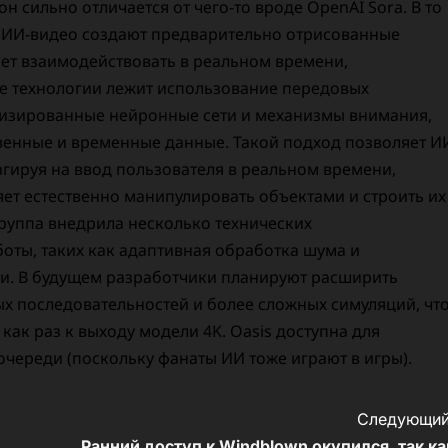
он сильно отличается от чего-то вроде OpenAI Sora. В то
 ИИ-видео создают предварительно отрисованные
яет взаимодействовать в реальном времени,
ве технологии лежит использование передовых
лизированные нейронные сети и механизмы внимания,
енные и временные данные. Такой подход позволяет И
гируя на ввод пользователя в реальном времени,
ет естественно манипулировать объектами и строить их
группа внедрила несколько технических
оты, таких как адаптивная обработка шума и
. В будущем разработчики планируют расширить
х последовательностей и более сложных симуляций, чт
как раз к выходу модели 4K. Oasis доступна для
очереди (поскольку фанаты ИИ тоже играют в игры).
Следующий
Ранний доступ к Windblown окупился, так ка