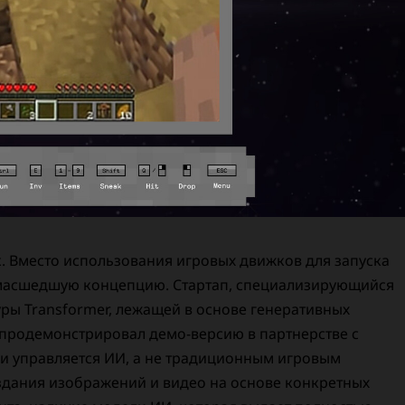
. Вместо использования игровых движков для запуска
умасшедшую концепцию. Стартап, специализирующийся
уры Transformer, лежащей в основе генеративных
n, продемонстрировал демо-версию в партнерстве с
я и управляется ИИ, а не традиционным игровым
оздания изображений и видео на основе конкретных