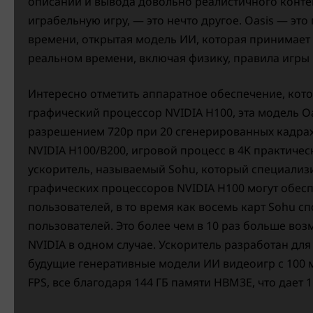
описаний и вывода довольно реалистичного конте
играбельную игру, — это нечто другое. Oasis — эт
времени, открытая модель ИИ, которая принимает 
реальном времени, включая физику, правила игры 
Интересно отметить аппаратное обеспечение, кото
графический процессор NVIDIA H100, эта модель O
разрешением 720p при 20 сгенерированных кадрах в
NVIDIA H100/B200, игровой процесс в 4K практичес
ускоритель, называемый Sohu, который специализи
графических процессоров NVIDIA H100 могут обесп
пользователей, в то время как восемь карт Sohu с
пользователей. Это более чем в 10 раз больше в
NVIDIA в одном случае. Ускоритель разработан дл
будущие генеративные модели ИИ видеоигр с 100 
FPS, все благодаря 144 ГБ памяти HBM3E, что дает