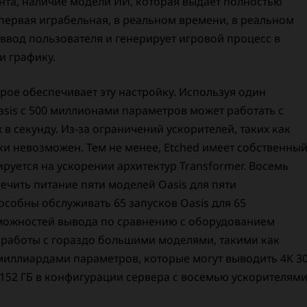
нта, наличие модели ИИ, которая выдает полностью
о первая играбельная, в реальном времени, в реальном
ввод пользователя и генерирует игровой процесс в
и графику.
рое обеспечивает эту настройку. Используя один
asis с 500 миллионами параметров может работать с
 секунду. Из-за ограничений ускорителей, таких как
ки невозможен. Тем не менее, Etched имеет собственны
руется на ускорении архитектур Transformer. Восемь
ечить питание пяти моделей Oasis для пяти
пособны обслуживать 65 запусков Oasis для 65
озможностей вывода по сравнению с оборудованием
я работы с гораздо большими моделями, такими как
миллиардами параметров, которые могут выводить 4K 3
 1152 ГБ в конфигурации сервера с восемью ускорителями