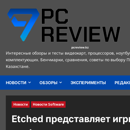
Перейти
к
содержимому
pcreview.kz
Интересные обзоры и тесты видеокарт, процессоров, ноутбу
комплектующих. Бенчмарки, сравнения, советы по выбору П
Казахстане.
НОВОСТИ
ОБЗОРЫ
ЭКСПЕРИМЕНТЫ
РЕДАК
Новости
Новости Software
Etched представляет иг