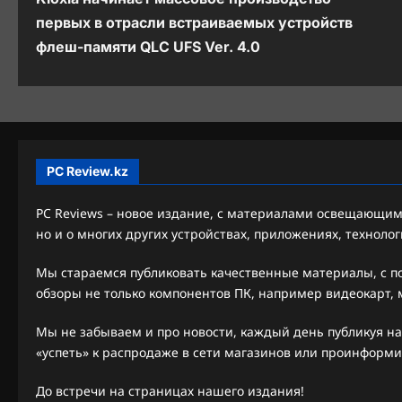
а
первых в отрасли встраиваемых устройств
в
флеш-памяти QLC UFS Ver. 4.0
и
г
а
ц
PC Review.kz
и
PC Reviews – новое издание, с материалами освещающими
я
но и о многих других устройствах, приложениях, технолог
з
Мы стараемся публиковать качественные материалы, с 
обзоры не только компонентов ПК, например видеокарт, м
а
п
Мы не забываем и про новости, каждый день публикуя на
«успеть» к распродаже в сети магазинов или проинформи
и
До встречи на страницах нашего издания!
с