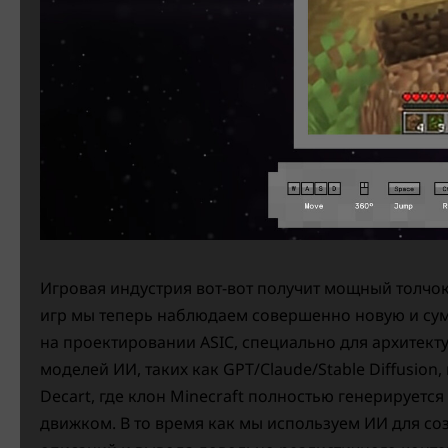
Игровая индустрия вот-вот получит мощный толчок
игр мы теперь наблюдаем совершенно новую и с
на проектировании ASIC, специально для архитект
моделей ИИ, таких как GPT/Claude/Stable Diffusio
Decart, где клон Minecraft полностью генерируетс
движком. В то время как мы используем ИИ для с