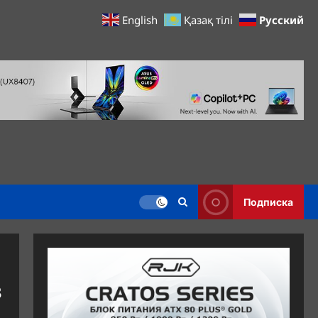
Русский
English
Қазақ тілі
Подписка
з