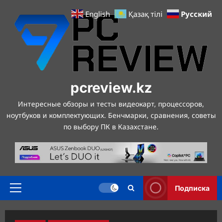
Перейти
Русский
English
Қазақ тілі
к
содержимому
pcreview.kz
Интересные обзоры и тесты видеокарт, процессоров,
ноутбуков и комплектующих. Бенчмарки, сравнения, советы
по выбору ПК в Казахстане.
Подписка
Основное
меню