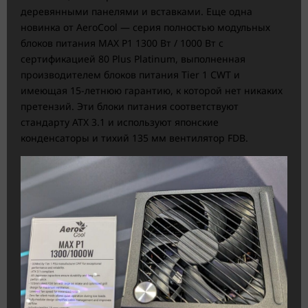
деревянными панелями и вставками. Еще одна
новинка от AeroCool — серия полностью модульных
блоков питания MAX P1 1300 Вт / 1000 Вт с
сертификацией 80 Plus Platinum, выполненная
производителем блоков питания Tier 1 CWT и
имеющая 15-летнюю гарантию, к которой нет никаких
претензий. Эти блоки питания соответствуют
стандарту ATX 3.1 и используют японские
конденсаторы и тихий 135 мм вентилятор FDB.