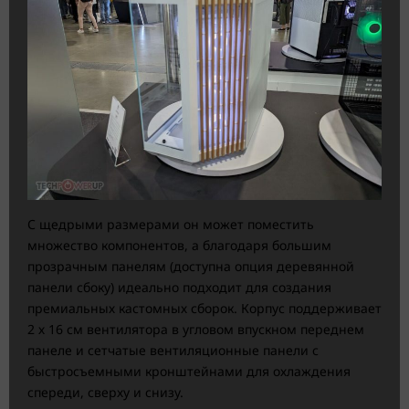
С щедрыми размерами он может поместить
множество компонентов, а благодаря большим
прозрачным панелям (доступна опция деревянной
панели сбоку) идеально подходит для создания
премиальных кастомных сборок. Корпус поддерживает
2 х 16 см вентилятора в угловом впускном переднем
панеле и сетчатые вентиляционные панели с
быстросъемными кронштейнами для охлаждения
спереди, сверху и снизу.