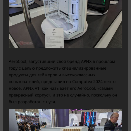
AeroCool, запустивший свой бренд APNX в прошлом
году с целью предложить специализированные
продукты для геймеров и высококлассных
пользователей, представил на Computex 2024 нечто
новое. APNX V1, как называет его AeroCool, «самый
прекрасный корпус», и это не случайно, поскольку он
был разработан с нуля.