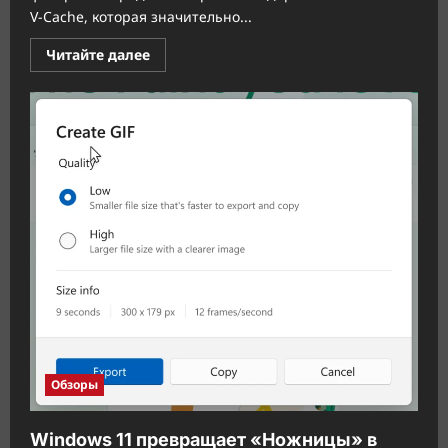
V-Cache, которая значительно...
Прочитать
Читайте далее
больше
о
Утечка:
AMD
готовит
более
доступный
процессор
Ryzen
5
9600X3D
для
геймеров
Обзоры
Windows 11 превращает «Ножницы» в