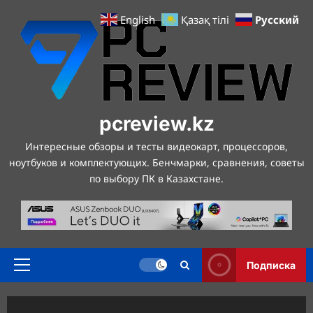
Перейти
Русский
English
Қазақ тілі
к
содержимому
pcreview.kz
Интересные обзоры и тесты видеокарт, процессоров,
ноутбуков и комплектующих. Бенчмарки, сравнения, советы
по выбору ПК в Казахстане.
Подписка
Основное
меню