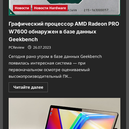
Новости
Новости Hardware
Графический процессор AMD Radeon PRO
W7600 обнаружен в базе данных
Geekbench
PCReview
26.07.2023
Сегодня рано утром в базе данных Geekbench
появилась интересная система — при
первоначальном осмотре оцениваемый
высокопроизводительный ПК...
Прочитать
Читайте далее
больше
о
Графический
процессор
AMD
Radeon
PRO
W7600
обнаружен
в