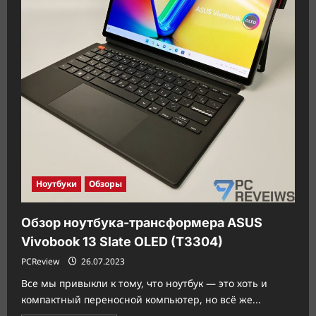
базе
данных
Geekbench
Ноутбуки
Обзоры
Обзор ноутбука-трансформера ASUS
Vivobook 13 Slate OLED (T3304)
PCReview
26.07.2023
Все мы привыкли к тому, что ноутбук — это хоть и
компактный переносной компьютер, но всё же...