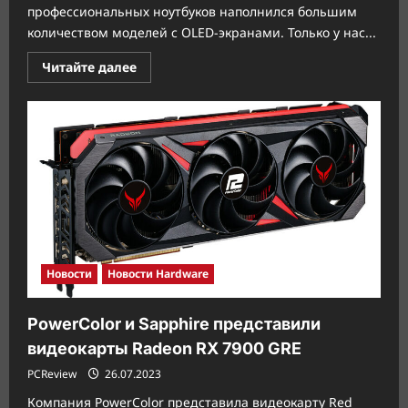
профессиональных ноутбуков наполнился большим
количеством моделей с OLED-экранами. Только у нас...
Прочитать
Читайте далее
больше
о
Обзор
универсального
ноутбука
ASUS
Zenbook
14
Flip
OLED
(UP3404)
Новости
Новости Hardware
PowerColor и Sapphire представили
видеокарты Radeon RX 7900 GRE
PCReview
26.07.2023
Компания PowerColor представила видеокарту Red