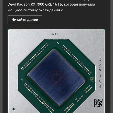
Devil Radeon RX 7900 GRE 16 ГБ, которая получила
мощную систему охлаждения с...
Прочитать
Читайте далее
больше
о
PowerColor
и
Sapphire
представили
видеокарты
Radeon
RX
7900
GRE