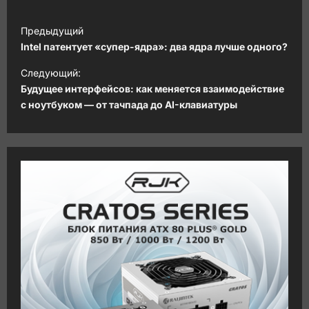
Н
Предыдущий
а
Intel патентует «супер-ядра»: два ядра лучше одного?
в
Следующий:
и
Будущее интерфейсов: как меняется взаимодействие
с ноутбуком — от тачпада до AI-клавиатуры
г
а
ц
и
я
з
а
п
и
с