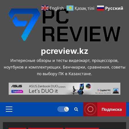
Перейти
Русский
English
Қазақ тілі
к
содержимому
pcreview.kz
Интересные обзоры и тесты видеокарт, процессоров,
ноутбуков и комплектующих. Бенчмарки, сравнения, советы
по выбору ПК в Казахстане.
Подписка
Основное
меню