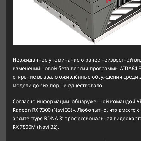
Неожиданное упоминание о ранее неизвестной вид
изменений новой бета-версии программы AIDA64 Extr
открытие вызвало оживлённые обсуждения среди э
модели до сих пор не существовало.
Согласно информации, обнаруженной командой Vid
Radeon RX 7300 (Navi 33)». Любопытно, что вмест
архитектуре RDNA 3: профессиональная видеокарта
RX 7800M (Navi 32).