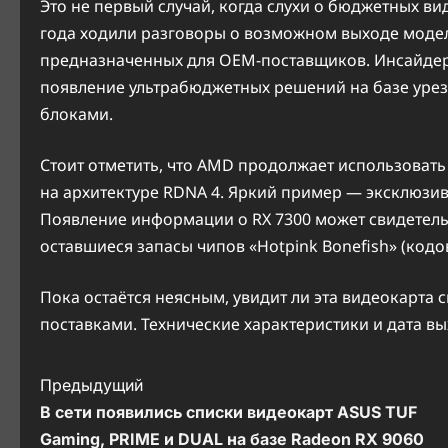
Это не первый случай, когда слухи о бюджетных ви
года ходили разговоры о возможном выходе модел
предназначенных для OEM-поставщиков. Инсайдер 
появление ультрабюджетных решений на базе уреза
блоками.
Стоит отметить, что AMD продолжает использовать
на архитектуре RDNA 4. Яркий пример — эксклюзив
Появление информации о RX 7300 может свидетельс
оставшиеся запасы чипов «Hotpink Bonefish» (кодов
Пока остаётся неясным, увидит ли эта видеокарта 
поставками. Технические характеристики и дата вы
Н
Предыдущий
В сети появились списки видеокарт ASUS TUF
а
Gaming, PRIME и DUAL на базе Radeon RX 9060