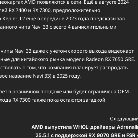
деокартах AMD появляются в сети. Ещё в августе 2024
ей RX 7400 и RX 7300, предположительно
Kepler_L2 ещё в середине 2023 года предсказывал
нного чипа Navi 33 с всего 4 вычислительными
 чипы Navi 33 даже с учётом скорого выхода видеокарт
ные для китайского рынка модели Radeon RX 7650 GRE.
твовать о том, что компания планирует распродать
ое название Navi 33) в 2025 году.
свет в розничной продаже или будет ограничена OEM-
хода RX 7300 также пока остаются загадкой.
Следующий
AMD выпустила WHQL-драйверы Adrenali
25.5.1 с поддержкой RX 9070 GRE и FSR 