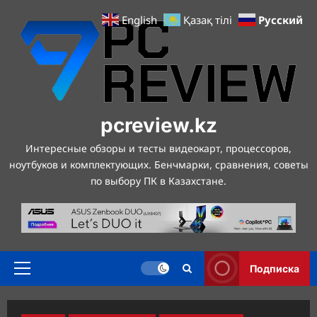
Перейти
Русский
English
Қазақ тілі
к
содержимому
pcreview.kz
Интересные обзоры и тесты видеокарт, процессоров,
ноутбуков и комплектующих. Бенчмарки, сравнения, советы
по выбору ПК в Казахстане.
Подписка
Основное
меню