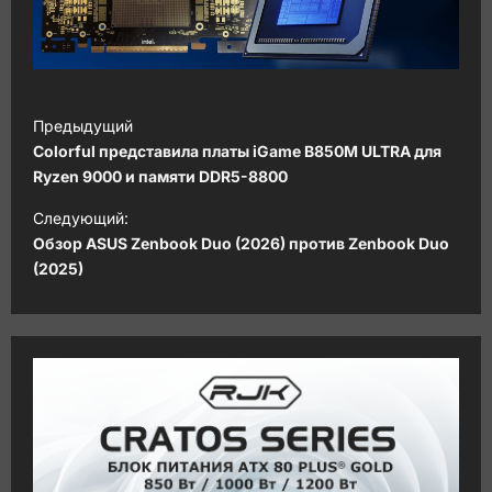
Н
Предыдущий
а
Colorful представила платы iGame B850M ULTRA для
в
Ryzen 9000 и памяти DDR5-8800
и
Следующий:
Обзор ASUS Zenbook Duo (2026) против Zenbook Duo
г
(2025)
а
ц
и
я
з
а
п