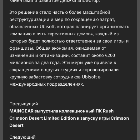
клиентами и развитие движка Snowdrop.
Это решение стало частью более масштабной
реструктуризации и мер по сокращению затрат,
объявленных Ubisoft, которая планирует организовать
компанию в пять «креативных домов», каждый из
которых будет полностью ответственен за свои игры и
франшизы. Общая экономия, ожидаемая от
изменений и оптимизации, составит около €200
миллионов за два года. Эти меры уже привели к
сокращениям в других студиях и спровоцировали
крупную забастовку сотрудников Ubisoft в
международных подразделениях.
Н
Предыдущий
а
MAINGEAR выпустила коллекционный ПК Rush
в
Crimson Desert Limited Edition к запуску игры Crimson
Desert
и
Следующий:
г