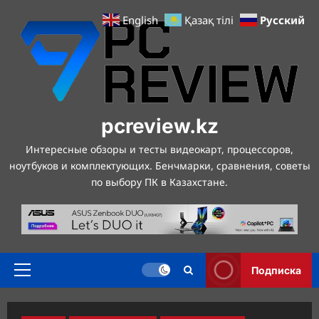
Перейти
Русский
English
Қазақ тілі
к
содержимому
pcreview.kz
Интересные обзоры и тесты видеокарт, процессоров,
ноутбуков и комплектующих. Бенчмарки, сравнения, советы
по выбору ПК в Казахстане.
Подписка
Основное
меню