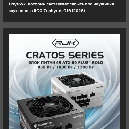
Ноутбук, который заставляет забыть про наушники:
а
звук нового ROG Zephyrus G16 (2026)
ц
и
я
з
а
п
и
с
и