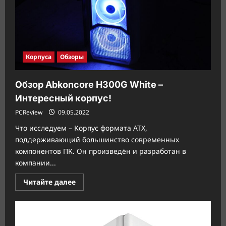
Корпуса
Обзоры
Обзор Abkoncore H300G White –
Интересный корпус!
PCReview
09.05.2022
Что исследуем – Корпус формата ATX,
поддерживающий большинство современных
компонентов ПК. Он произведён и разработан в
компании...
Прочитать
Читайте далее
больше
о
Обзор
Abkoncore
H300G
White