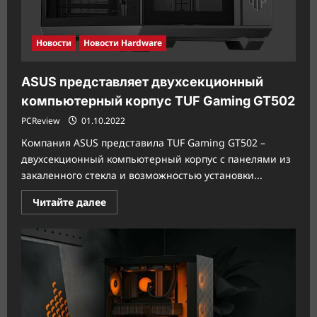
Новости
Новости Hardware
ASUS представляет двухсекционный
компьютерный корпус TUF Gaming GT502
PCReview
01.10.2022
Компания ASUS представила TUF Gaming GT502 –
двухсекционный компьютерный корпус с панелями из
закаленного стекла и возможностью установки...
Прочитать
Читайте далее
больше
о
ASUS
представляет
двухсекционный
компьютерный
корпус
TUF
Gaming
GT502