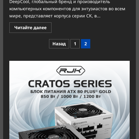
DeepCool, глобальный бренд и производитель
компьютерных компонентов для энтузиастов во всем
мире, представляет корпуса серии CK, в...
Прочитать
Читайте далее
больше
о
DeepCool
Пагинация
Назад
1
2
пополнила
ассортимент
записей
новыми
корпусами