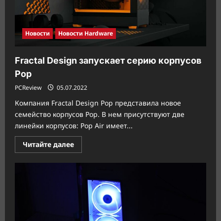
Новости
Новости Hardware
Fractal Design запускает серию корпусов
Pop
PCReview
05.07.2022
Компания Fractal Design Pop представила новое
семейство корпусов Pop. В нем присутствуют две
линейки корпусов: Pop Air имеет...
Прочитать
Читайте далее
больше
о
Fractal
Design
запускает
серию
корпусов
Pop