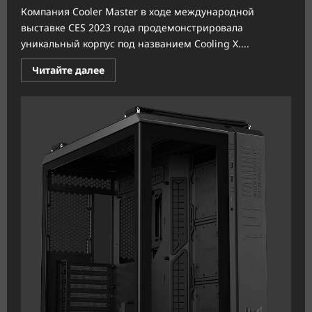
Компания Cooler Master в ходе международной
выставке CES 2023 года продемонстрировала
уникальный корпус под названием Cooling X....
Прочитать
Читайте далее
больше
о
Cooler
Master
Cooling
X
—
корпус
ставший
частью
контура
СВО