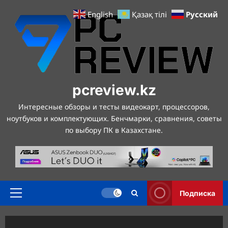
Перейти
Русский
English
Қазақ тілі
к
содержимому
pcreview.kz
Интересные обзоры и тесты видеокарт, процессоров,
ноутбуков и комплектующих. Бенчмарки, сравнения, советы
по выбору ПК в Казахстане.
Подписка
Основное
меню