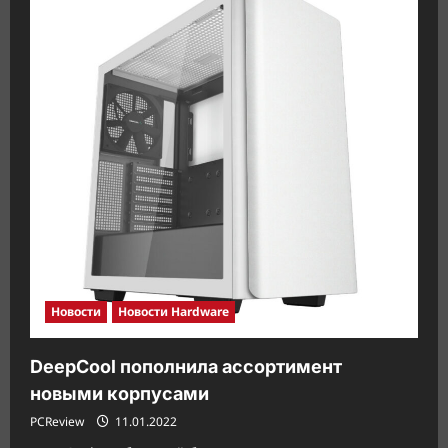
–
Интересный
корпус!
Новости
Новости Hardware
DeepCool пополнила ассортимент
новыми корпусами
PCReview
11.01.2022