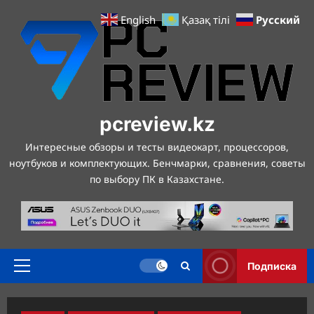
Перейти
Русский
English
Қазақ тілі
к
содержимому
pcreview.kz
Интересные обзоры и тесты видеокарт, процессоров,
ноутбуков и комплектующих. Бенчмарки, сравнения, советы
по выбору ПК в Казахстане.
Подписка
Основное
меню