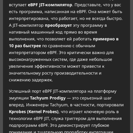
вступает
eBPF JIT-компилятор
. Представьте, что у вас
есть программа, написанная на eBPF. Она может быть
интерпретирована, что работает, но не всегда быстро.
А JIT-компилятор
преобразует
эту программу в
нативный машинный код прямо во время
выполнения, что позволяет ей работать
примерно в
10 раз быстрее
по сравнению с обычным
интерпретатором eBPF. Это критически важно для
высоконагруженных систем, где даже небольшое
увеличение эффективности может привести к
значительному росту производительности и
снижению задержек.
Успешный порт eBPF JIT-компилятора на платформу
эмуляции
Tachyum Prodigy
— это серьезный шаг
вперед. Инженеры Tachyum, в частности, портировали
Kprobes (Kernel Probes)
, что играет ключевую роль в
технологии eBPF JIT, служа триггером для выполнения
подпрограмм eBPF. Это демонстрирует глубокое
понимание и тщательную проработку интеграции.