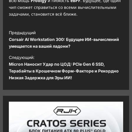
всю мощь
Prodigy
и гибкость
eBPF
. Будущее, где один
чип сможет справиться со всеми вычислительными
задачами, становится всё ближе.
Н
Предыдущий
а
Corsair AI Workstation 300: Будущее ИИ-вычислений
в
умещается на вашей ладони?
и
Следующий:
Micron Наносит Удар по ЦОД: PCIe Gen 6 SSD,
г
Терабайты в Крошечном Форм-Факторе и Рекордно
а
Низкая Задержка для Эры ИИ!
ц
и
я
з
а
п