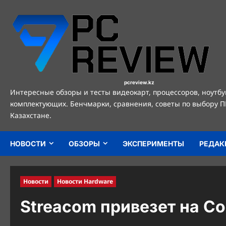
Перейти
к
содержимому
pcreview.kz
Интересные обзоры и тесты видеокарт, процессоров, ноутбу
комплектующих. Бенчмарки, сравнения, советы по выбору П
Казахстане.
НОВОСТИ
ОБЗОРЫ
ЭКСПЕРИМЕНТЫ
РЕДАК
Новости
Новости Hardware
Streacom привезет на C