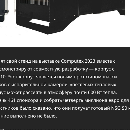
ят свой стенд на выставке Computex 2023 вместе с
емонстрируют совместную разработку — корпус с
0. Этот корпус является новым прототипом шасси
оков с испарительной камерой, «петлевых тепловых
с может рассеять в атмосферу почти 600 Вт тепла.
лечь 461 спонсора и собрать четверть миллиона евро для
тников было сказано, что они получат готовый NSG S0 
щание выполнено не было.