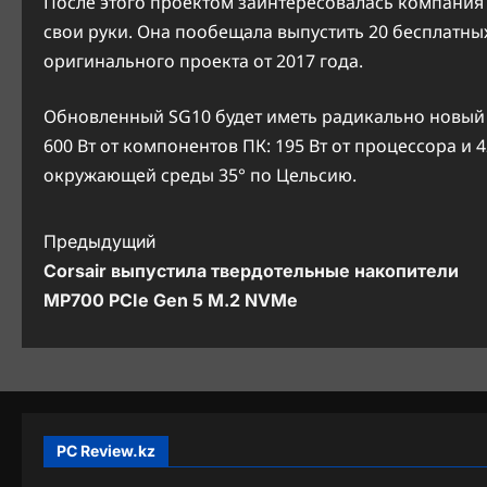
После этого проектом заинтересовалась компания 
свои руки. Она пообещала выпустить 20 бесплатны
оригинального проекта от 2017 года.
Обновленный SG10 будет иметь радикально новый 
600 Вт от компонентов ПК: 195 Вт от процессора и
окружающей среды 35° по Цельсию.
Н
Предыдущий
Corsair выпустила твердотельные накопители
а
MP700 PCIe Gen 5 M.2 NVMe
в
и
г
а
PC Review.kz
ц