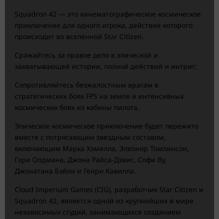
Squadron 42 — это кинематографическое космическое
приключение для одного игрока, действие которого
происходит во вселенной Star Citizen.
Сражайтесь за правое дело в эпической и
захватывающей истории, полной действий и интриг;
Сопротивляйтесь безжалостным врагам в
стратегических боях FPS на земле и интенсивных
космических боях из кабины пилота.
Эпическое космическое приключение будет пережито
вместе с потрясающим звездным составом,
включающим Марка Хэмилла, Элеонор Томлинсон,
Гэри Олдмана, Джона Райса-Дэвис, Софи Ву,
Джонатана Бэйли и Генри Кавилла.
Cloud Imperium Games (CIG), разработчик Star Citizen и
Squadron 42, является одной из крупнейших в мире
независимых студий, занимающихся созданием