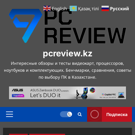
Перейти
Русский
English
Қазақ тілі
к
содержимому
pcreview.kz
Интересные обзоры и тесты видеокарт, процессоров,
ноутбуков и комплектующих. Бенчмарки, сравнения, советы
по выбору ПК в Казахстане.
Подписка
Основное
меню