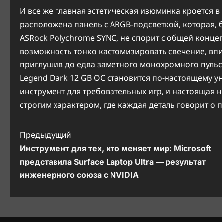
И все же главная эстетическая изюминка кроется 
расположена панель с ARGB-подсветкой, которая,
ASRock Polychrome SYNC, не спорит с общей концеп
возможность тонко кастомизировать свечение, впи
приглушив до едва заметного монохромного пульса
Legend Dark 12 GB OC становится по-настоящему 
инструмент для требовательных игр, и настоящая на
строгим характером, где каждая деталь говорит о 
Н
Предыдущий
Инструмент для тех, кто меняет мир: Microsoft
а
представила Surface Laptop Ultra — результат
в
инженерного союза с NVIDIA
и
г