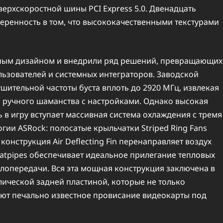
верхскоростной шины PCI Express 5.0. Двенадцать
веренность в том, что высококачественными текстурами
нным дизайном и внедрили ряд решений, превращающих
ьзователей и системных интеграторов. Заводской
шительной частоты буста вплоть до 2920 МГц, извлекая
 ручного шаманства с настройками. Однако высокая
ь в игру вступает массивная система охлаждения с тремя
ии ASRock: полосатые крыльчатки Striped Ring Fans
онструкция Air Deflecting Fin перенаправляет воздух
Heatpipes обеспечивает идеальное прилегание тепловых
лопередачи. Вся эта мощная конструкция заключена в
ической задней пластиной, которые не только
ют печально известное провисание видеокарты под