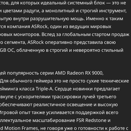
стов, для которых идеальный системный блок — это не
цветами радуги, а монолитный и строгий инструмент,
рытую внутри разрушительную мощь. Именно к таким
ся компания ASRock, один из ведущих мировых
ровых мониторов. Вслед за глобальным стартом продаж
о сегмента, ASRock оперативно представила свою
 GB OC, облаченную в строгий и невероятно стильный
ей популярность серии AMD Radeon RX 9000,
Для обычного геймера это не просто сухие технические
йминга класса Triple-A. Сердце новинки предлагает
вкупе с ускорителями трассировки лучей третьего
 обеспечивают реалистичное освещение и высокую
 Игровой опыт также усиливается поддержкой всего
ллектуальное масштабирование FSR Redstone и
 Motion Frames, не говоря уже о готовности к работе с