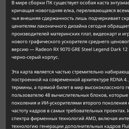
В мире сборки ПК существует особая каста энтузиа
кричащая новогодняя елка, переливающаяся всеми 
чья внешняя сдержанность лишь подчеркивает ск
ценителям лаконичного дизайна сегодня обращает
производителей материнских плат, видеокарт и иг
нового графического ускорителя среднего ценовог
версию — Radeon RX 9070 GRE Steel Legend Dark 12
черно-серый корпус.
Эта карта является частью стремительно набирающ
построенной на современной архитектуре RDNA 4. 
термины, а прямой билет в мир высококлассного ге
пользователю 48 вычислительных блоков, которые 
поколения и ИИ-ускорителями второго поколения
частоту кадров в самых требовательных проектах.
спектра фирменных технологий AMD, включая инте
технологию генерации дополнительных кадров Fluid