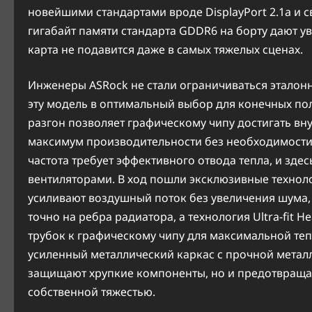
новейшими стандартами вроде DisplayPort 2.1a и с
гигабайт памяти стандарта GDDR6 на борту дают у
карта не подавится даже в самых тяжелых сценах.
Инженеры ASRock не стали ограничиваться этало
эту модель в оптимальный выбор для конечных пол
разгон позволяет графическому чипу достигать вну
максимум производительности без необходимости
частота требует эффективного отвода тепла, и здес
вентиляторами. В ход пошли эксклюзивные технолог
усиливают воздушный поток без увеличения шума, к
точно на ребра радиатора, а технология Ultra-fit 
трубок к графическому чипу для максимальной теп
усиленный металлический каркас с прочной металл
защищают хрупкие компоненты, но и предотвраща
собственной тяжестью.