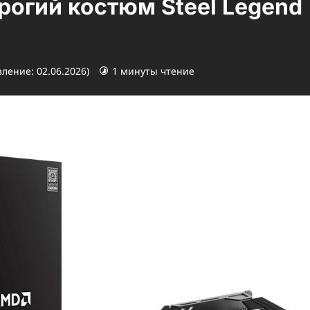
рогий костюм Steel Legend
ление: 02.06.2026)
1 минуты чтение