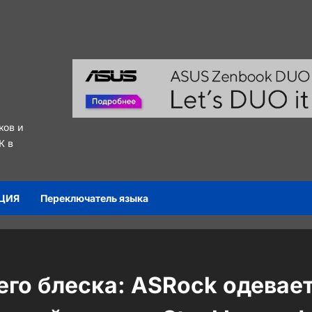
ков и
К в
ЦИЯ
Переключатель языка
го блеска: ASRock одевае