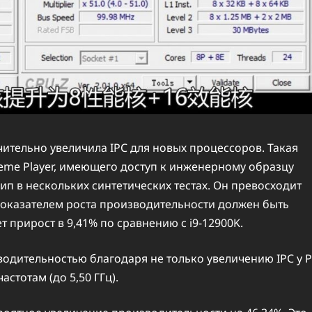
начительно увеличила IPC для новых процессоров. Такая
eme Player, имеющего доступ к инженерному образцу
чип в нескольких синтетических тестах. Он превосходит
показателем роста производительности должен быть
 прирост в 9,41% по сравнению с i9-12900K.
зводительностью благодаря не только увеличению IPC у P
астотам (до 5,50 ГГц).