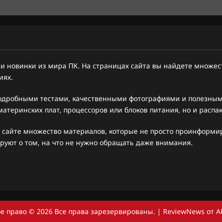
 новинки из мира ПК. На страницах сайта вы найдете множест
иях.
подробными тестами, качественными фотографиями и полезными
атеринских плат, процессоров или блоков питания, но и распа
 сайте множество материалов, которые не просто проинформиру
руют о том, на что не нужно обращать даже внимания.
е право © 2026 Все права зарезервированы.
|
ReviewNews
от A