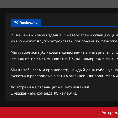
и
г
а
PC Review.kz
ц
PC Reviews – новое издание, с материалами освещающими
и
но и о многих других устройствах, приложениях, технолог
я
Мы стараемся публиковать качественные материалы, с 
з
обзоры не только компонентов ПК, например видеокарт, м
а
Мы не забываем и про новости, каждый день публикуя на
п
«успеть» к распродаже в сети магазинов или проинформи
и
До встречи на страницах нашего издания!
С уважением, команда PC Review.kz.
с
и
Авторско