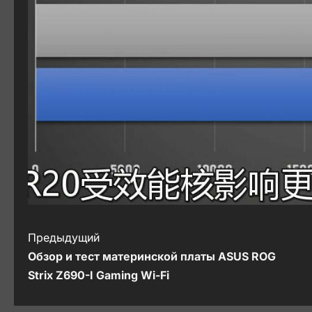
Н
Предыдущий
Обзор и тест материнской платы ASUS ROG
а
Strix Z690-I Gaming Wi-Fi
в