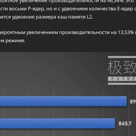
оятное увеличение производительности на 46,34%. Это
ти восьми P-ядер, но и с удвоением количества E-ядер 
дается удвоение размера кэш-памяти L2.
невероятным увеличением производительности на 13,53% 
ом режиме.