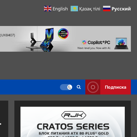
Русский
English
Қазақ тілі
Подписка
r