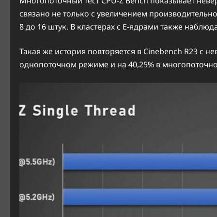
Многопоточный тест CPU-Z Bench показывает невер
связано не только с увеличением производительнос
8 до 16 штук. В кластерах с E-ядрами также наблю
Такая же история повторяется в Cinebench R23 с 
однопоточном режиме и на 40,25% в многопоточн