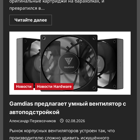
оригинальные картриджи на барахолках, и
превратился в...
Прочитать
Читайте далее
больше
о
AYANEO
показала
ретро-
консоль
KONKR
Pocket
Advance
Новости
Новости Hardware
Gamdias предлагает умный вентилятор с
автоподстройкой
Александр Перевозчиков
02.08.2026
Рынок корпусных вентиляторов устроен так, что
производителю сложно удивить искушённого