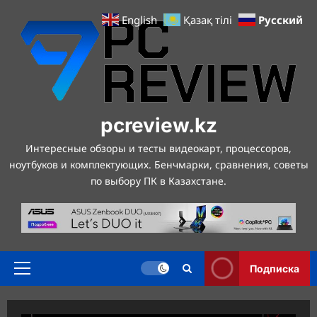
Перейти
Русский
English
Қазақ тілі
к
содержимому
pcreview.kz
Интересные обзоры и тесты видеокарт, процессоров,
ноутбуков и комплектующих. Бенчмарки, сравнения, советы
по выбору ПК в Казахстане.
Подписка
Основное
меню