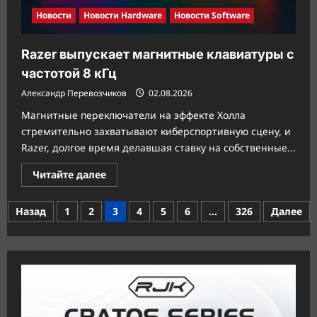
Новости
Новости Hardware
Новости Software
Razer выпускает магнитные клавиатуры с
частотой 8 кГц
Александр Перевозчиков
02.08.2026
Магнитные переключатели на эффекте Холла
стремительно захватывают киберспортивную сцену, и
Razer, долгое время делавшая ставку на собственные...
Прочитать
Читайте далее
больше
о
Razer
Пагинация
Назад
1
2
3
4
5
6
…
326
Далее
выпускает
магнитные
записей
клавиатуры
с
частотой
8
кГц