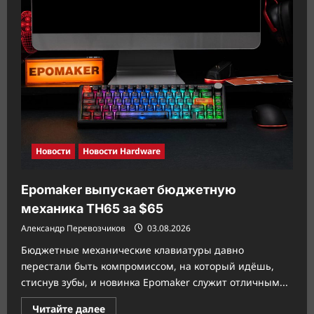
Новости
Новости Hardware
Epomaker выпускает бюджетную
механика TH65 за $65
Александр Перевозчиков
03.08.2026
Бюджетные механические клавиатуры давно
перестали быть компромиссом, на который идёшь,
стиснув зубы, и новинка Epomaker служит отличным...
Прочитать
Читайте далее