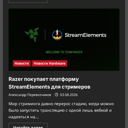
больше
о
Epomaker
выпускает
бюджетную
механика
TH65
за
$65
Новости
Новости Hardware
Razer покупает платформу
StreamElements для стримеров
Александр Перевозчиков
03.08.2026
Мир стриминга давно перерос стадию, когда можно
было запустить трансляцию с одной лишь вебкой и
надеяться на...
Прочитать
Читайте далее