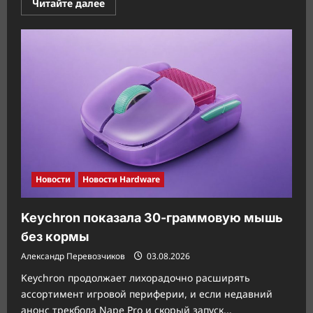
Прочитать
Читайте далее
больше
о
Zen
6
ударит
по
фризам
программными
методами
Новости
Новости Hardware
Keychron показала 30-граммовую мышь
без кормы
Александр Перевозчиков
03.08.2026
Keychron продолжает лихорадочно расширять
ассортимент игровой периферии, и если недавний
анонс трекбола Nape Pro и скорый запуск...