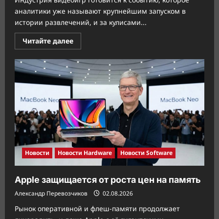
аналитики уже называют крупнейшим запуском в
истории развлечений, и за кулисами...
Прочитать
Читайте далее
больше
о
Sony
запаслась
памятью
перед
запуском
GTA
VI
Новости
Новости Hardware
Новости Software
Apple защищается от роста цен на память
Александр Перевозчиков
02.08.2026
Рынок оперативной и флеш-памяти продолжает