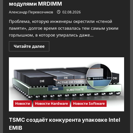
модулями MRDIMM
Александр Перевозчиков
02.08.2026
Проблема, которую инженеры окрестили «стеной
памяти», долгое время оставалась тем самым узким
горлышком, в которое упирались даже...
Прочитать
Читайте далее
больше
о
Innodisk
пробивает
стену
памяти
модулями
MRDIMM
Новости
Новости Hardware
Новости Software
TSMC создаёт конкурента упаковке Intel
EMIB