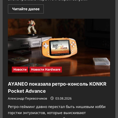
Прочитать
Читайте далее
больше
о
Keychron
показала
30-
граммовую
мышь
без
кормы
Новости
Новости Hardware
AYANEO показала ретро-консоль KONKR
Pocket Advance
Александр Перевозчиков
03.08.2026
Ретро-гейминг давно перестал быть нишевым хобби
горстки энтузиастов, которые выискивают