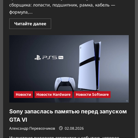
сборщика: лопасти, подшипник, рамка, кабель —
формула,...
Прочитать
Читайте далее
больше
о
Gamdias
предлагает
умный
вентилятор
с
автоподстройкой
Новости
Новости Hardware
Новости Software
Sony запаслась памятью перед запуском
GTA VI
Александр Перевозчиков
02.08.2026
Индустрия видеоигр готовится к событию, которое