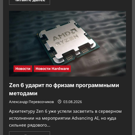
больше
о
Razer
покупает
платформу
StreamElements
для
стримеров
Новости
Новости Hardware
Zen 6 ударит по фризам программными
методами
Александр Перевозчиков
03.08.2026
Архитектуру Zen 6 уже успели засветить в серверном
исполнении на мероприятии Advancing AI, но куда
сильнее рядового...