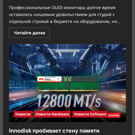
Профессиональные OLED-мониторы долгое время
оставались нишевым удовольствием для студий с
отдельной строкой в бюджете на оборудование, но...
Прочитать
Читайте далее
больше
о
ASUS
выпускает
доступные
профессиональные
QD-
OLED
мониторы
Новости
Новости Hardware
Новости Software
Innodisk пробивает стену памяти