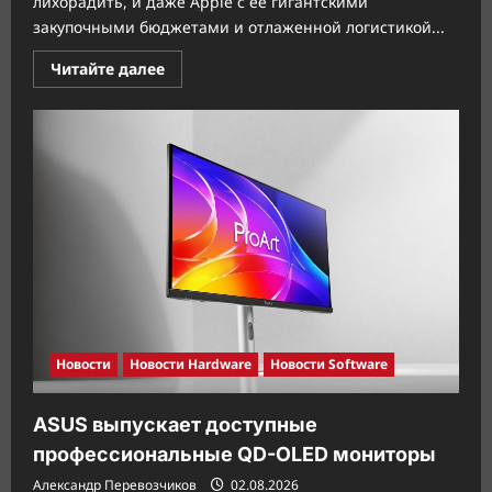
лихорадить, и даже Apple с её гигантскими
закупочными бюджетами и отлаженной логистикой...
Прочитать
Читайте далее
больше
о
Apple
защищается
от
роста
цен
на
память
Новости
Новости Hardware
Новости Software
ASUS выпускает доступные
профессиональные QD-OLED мониторы
Александр Перевозчиков
02.08.2026