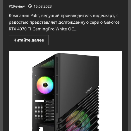
PCReview
15.08.2023
Компания Palit, ведущий производитель видеокарт, с
радостью представляет долгожданную серию GeForce
RTX 4070 Ti GamingPro White OC...
Прочитать
Читайте далее
больше
о
Palit
представляет
лимитированную
версию
GeForce
RTX
4070
Ti
GamingPro
White
OC:
памятная
модель
видеокарты
в
честь
нашего
35-
летия