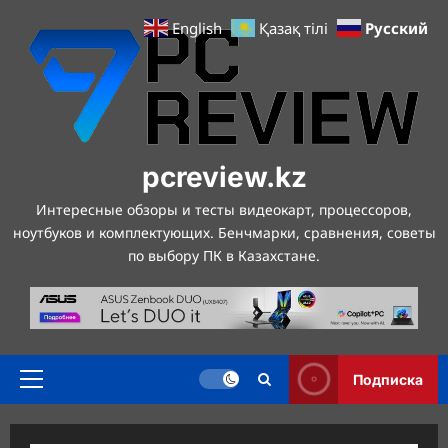
Перейти
Русский
English
Қазақ тілі
к
содержимому
pcreview.kz
Интересные обзоры и тесты видеокарт, процессоров,
ноутбуков и комплектующих. Бенчмарки, сравнения, советы
по выбору ПК в Казахстане.
Подписка
Основное
меню