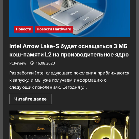
у
AD104
нет
преемника
Новости
Новости Hardware
Intel Arrow Lake-S будет оснащаться 3 МБ
кэш-памяти L2 на производительное ядро
PCReview
16.08.2023
Разработки Intel следующего поколения приближаются
к запуску, и мы уже получаем информацию о
следующих поколениях. Сегодня у...
Прочитать
Читайте далее
больше
о
Intel
Arrow
Lake-
S
будет
оснащаться
3