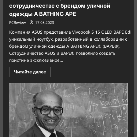
сотрудничестве с брендом уличной
одежды A BATHING APE
PCReview
17.08.2023
Компания ASUS представила Vivobook S 15 OLED BAPE Editio
уникальный ноутбук, разработанный в коллаборации с
брендом уличной одежды A BATHING APE® (BAPE®).
Сотрудничество ASUS и BAPE® позволило создать
поистине эксклюзивное...
Прочитать
Читайте далее
больше
о
ASUS
представляет
ноутбук
Vivobook
S
15
OLED
BAPE
Edition,
созданный
в
сотрудничестве
с