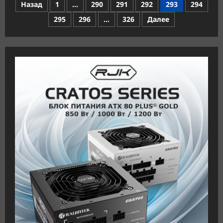
Пагинация
Назад
1
…
290
291
292
293
294
в
процессорах
записей
295
296
…
326
Далее
Intel
«Downfall»
может
понизить
их
производительность
на
50%