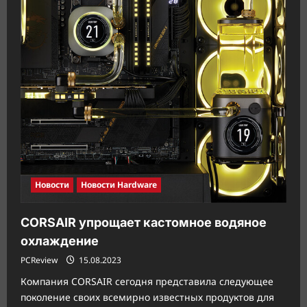
МБ
кэш-
памяти
L2
на
производительное
ядро
Новости
Новости Hardware
CORSAIR упрощает кастомное водяное
охлаждение
PCReview
15.08.2023
Компания CORSAIR сегодня представила следующее
поколение своих всемирно известных продуктов для