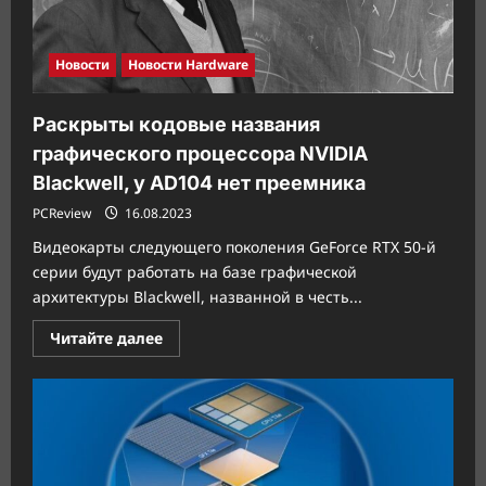
брендом
уличной
одежды
A
Новости
Новости Hardware
BATHING
APE
Раскрыты кодовые названия
графического процессора NVIDIA
Blackwell, у AD104 нет преемника
PCReview
16.08.2023
Видеокарты следующего поколения GeForce RTX 50-й
серии будут работать на базе графической
архитектуры Blackwell, названной в честь...
Прочитать
Читайте далее
больше
о
Раскрыты
кодовые
названия
графического
процессора
NVIDIA
Blackwell,