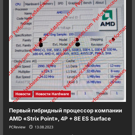
RTX
4070
Twin
X2
OC
со
скрытым
размещением
кабелей
Новости
Новости Hardware
Первый гибридный процессор компании
AMD «Strix Point», 4P + 8E ES Surface
PCReview
13.08.2023