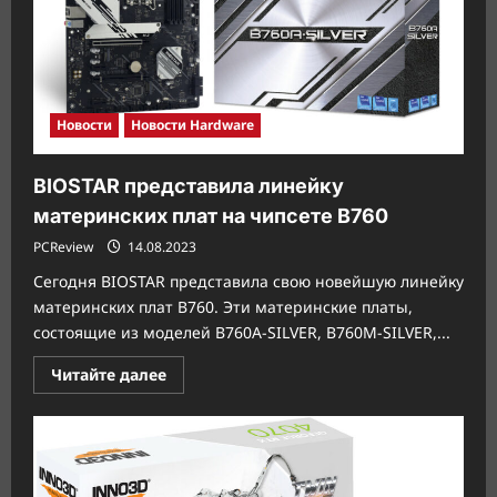
Новости
Новости Hardware
BIOSTAR представила линейку
материнских плат на чипсете B760
PCReview
14.08.2023
Сегодня BIOSTAR представила свою новейшую линейку
материнских плат B760. Эти материнские платы,
состоящие из моделей B760A-SILVER, B760M-SILVER,...
Прочитать
Читайте далее
больше
о
BIOSTAR
представила
линейку
материнских
плат