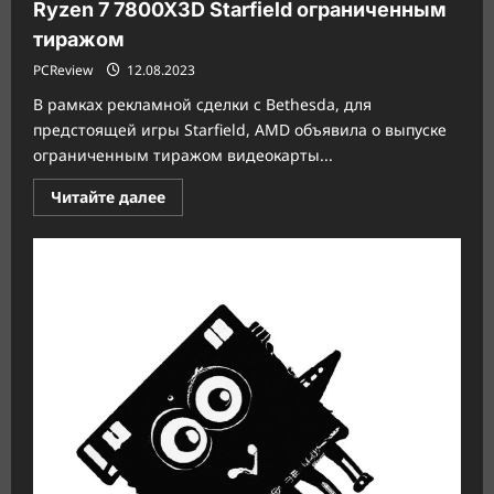
Ryzen 7 7800X3D Starfield ограниченным
тиражом
PCReview
12.08.2023
В рамках рекламной сделки с Bethesda, для
предстоящей игры Starfield, AMD объявила о выпуске
ограниченным тиражом видеокарты...
Прочитать
Читайте далее
больше
о
AMD
представила
Radeon
RX
7900
XTX
и
Ryzen
7
7800X3D
Starfield
ограниченным
тиражом