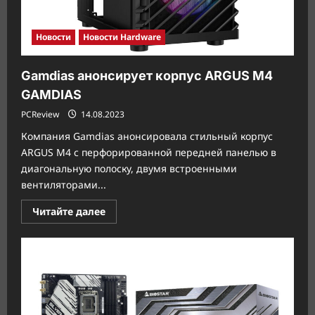
Новости
Новости Hardware
Gamdias анонсирует корпус ARGUS M4
GAMDIAS
PCReview
14.08.2023
Компания Gamdias анонсировала стильный корпус
ARGUS M4 с перфорированной передней панелью в
диагональную полоску, двумя встроенными
вентиляторами...
Прочитать
Читайте далее
больше
о
Gamdias
анонсирует
корпус
ARGUS
M4
GAMDIAS