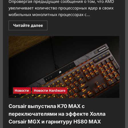
Опровергая предыдущие сообщения о том, что AMD
увеличивает количество процессорных ядер в своих
мобильных монолитных процессорах с...
Прочитать
Читайте далее
больше
о
Первый
гибридный
процессор
компании
AMD
«Strix
Point»,
4P
+
8E
ES
Surface
Новости
Новости Hardware
Corsair выпустила K70 MAX с
переключателями на эффекте Холла
Corsair MGX и гарнитуру HS80 MAX