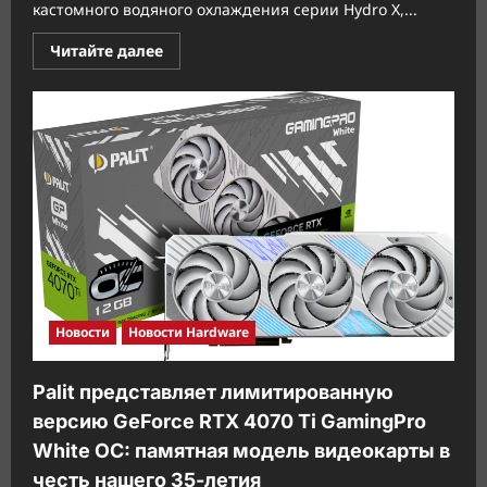
кастомного водяного охлаждения серии Hydro X,...
Прочитать
Читайте далее
больше
о
CORSAIR
упрощает
кастомное
водяное
охлаждение
Новости
Новости Hardware
Palit представляет лимитированную
версию GeForce RTX 4070 Ti GamingPro
White OC: памятная модель видеокарты в
честь нашего 35-летия