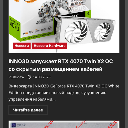
на
чипсете
B760
Новости
Новости Hardware
INNO3D запускает RTX 4070 Twin X2 OC
со скрытым размещением кабелей
PCReview
14.08.2023
Видеокарта INNO3D GeForce RTX 4070 Twin X2 OC White
Edition представляет новый подход к улучшению
управления кабелями...
Прочитать
Читайте далее
больше
о
INNO3D
запускает