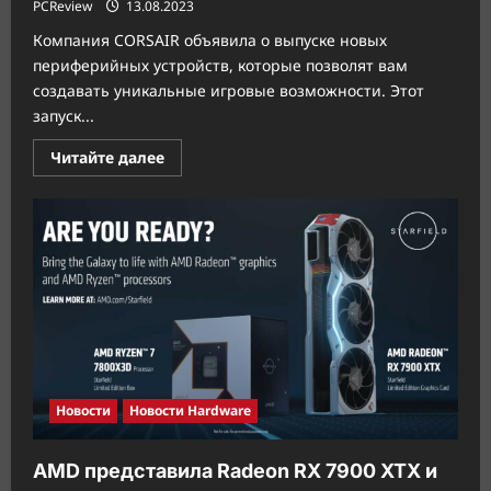
PCReview
13.08.2023
Компания CORSAIR объявила о выпуске новых
периферийных устройств, которые позволят вам
создавать уникальные игровые возможности. Этот
запуск...
Прочитать
Читайте далее
больше
о
Corsair
выпустила
K70
MAX
с
переключателями
на
эффекте
Холла
Corsair
MGX
и
гарнитуру
HS80
Новости
Новости Hardware
MAX
AMD представила Radeon RX 7900 XTX и