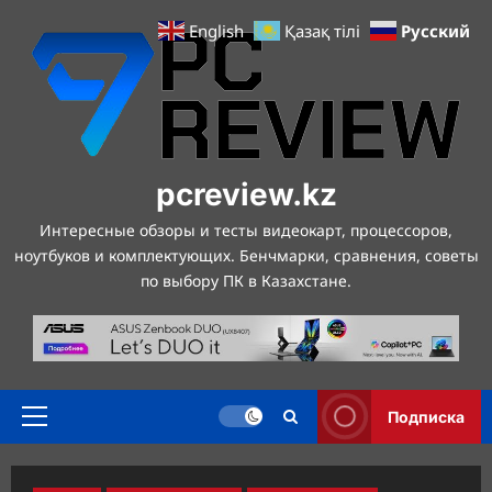
Перейти
Русский
English
Қазақ тілі
к
содержимому
pcreview.kz
Интересные обзоры и тесты видеокарт, процессоров,
ноутбуков и комплектующих. Бенчмарки, сравнения, советы
по выбору ПК в Казахстане.
Подписка
Основное
меню