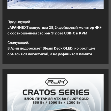
Н
Предыдущий
а
JAPANNEXT выпустила 28,2-дюймовый монитор 4K+
в
с соотношением сторон 3:2 без USB-C и KVM
и
Следующий:
В Азии подорожает Steam Deck OLED, но рост цен
г
объясняют логистикой, а не дефицитом памяти
а
ц
и
я
з
а
п
и