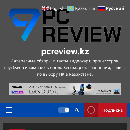
Перейти
Русский
English
Қазақ тілі
к
содержимому
pcreview.kz
Интересные обзоры и тесты видеокарт, процессоров,
ноутбуков и комплектующих. Бенчмарки, сравнения, советы
по выбору ПК в Казахстане.
Подписка
Основное
меню