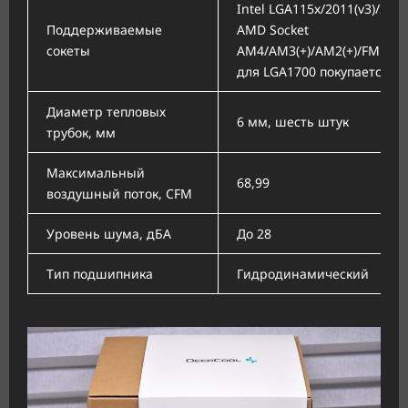
Intel LGA115x/2011(v3)/206
Поддерживаемые
AMD Socket
сокеты
AM4/AM3(+)/AM2(+)/FM1/F
для LGA1700 покупается о
Диаметр тепловых
6 мм, шесть штук
трубок, мм
Максимальный
68,99
воздушный поток, CFM
Уровень шума, дБА
До 28
Тип подшипника
Гидродинамический