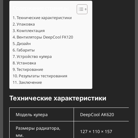
Содержание страницы
Технические характеристики
Упаковка
Комплектация
Вентиляторы DeepCool FK120
Дизайн
Габариты
Устройство кулера
Установка
Тестирование
Результаты тестирования
Заключение
Технические характеристики
Модель кулера
DeepCool AK620
Размеры радиатора,
127 × 110 × 157
мм.