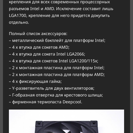
крепления для всех современных процессорных
разъемов Intel и AMD. Исключение составит лишь
LGA1700, крепление для него придется докупить
отдельно.
Полный список аксессуаров:
– металлический бэкплейт для платформ Intel;
– 4 х втулка для сокетов AMD;
– 4 х втулка для сокета Intel LGA2066;
– 4 х втулка для сокетов Intel LGA1200/115х;
– 2 х монтажная пластина для платформ Intel;
– 2 х монтажная пластина для платформ AMD;
– 4 х фиксирующая гайка;
– Y-разветвитель для двух вентиляторов;
– Г-образная отвертка для крестового шлица;
– фирменная термопаста Deepcool.