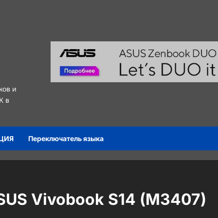
ков и
К в
ЦИЯ
Переключатель языка
SUS Vivobook S14 (M3407)