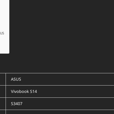
SUS
ASUS
Vivobook S14
S3407