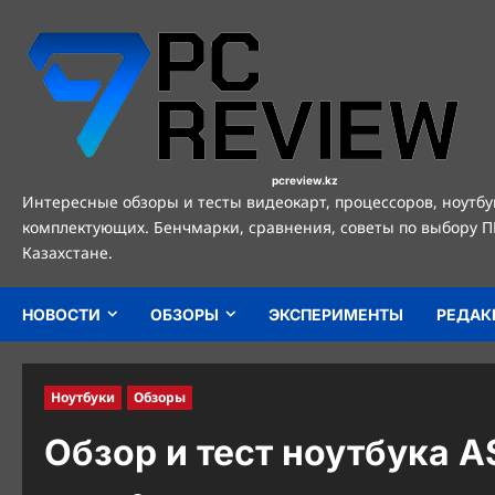
Перейти
к
содержимому
pcreview.kz
Интересные обзоры и тесты видеокарт, процессоров, ноутбу
комплектующих. Бенчмарки, сравнения, советы по выбору П
Казахстане.
НОВОСТИ
ОБЗОРЫ
ЭКСПЕРИМЕНТЫ
РЕДАК
Ноутбуки
Обзоры
Обзор и тест ноутбука A