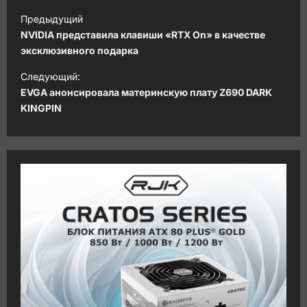
Н
Предыдущий
а
NVIDIA представила клавиши «RTX On» в качестве
в
эксклюзивного подарка
и
Следующий:
EVGA анонсировала материнскую плату Z690 DARK
г
KINGPIN
а
ц
и
я
з
а
п
и
с