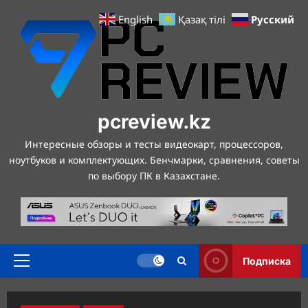
Перейти
Русский
English
Қазақ тілі
к
содержимому
pcreview.kz
Интересные обзоры и тесты видеокарт, процессоров,
ноутбуков и комплектующих. Бенчмарки, сравнения, советы
по выбору ПК в Казахстане.
Подписка
Основное
меню