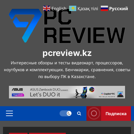
Перейти
Русский
English
Қазақ тілі
к
содержимому
pcreview.kz
Интересные обзоры и тесты видеокарт, процессоров,
ноутбуков и комплектующих. Бенчмарки, сравнения, советы
по выбору ПК в Казахстане.
Подписка
Основное
меню