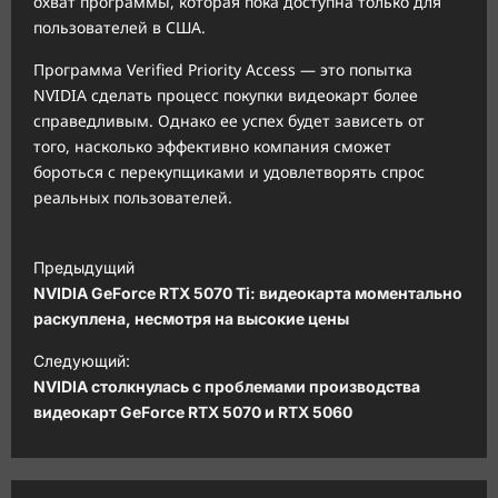
охват программы, которая пока доступна только для
пользователей в США.
Программа Verified Priority Access — это попытка
NVIDIA сделать процесс покупки видеокарт более
справедливым. Однако ее успех будет зависеть от
того, насколько эффективно компания сможет
бороться с перекупщиками и удовлетворять спрос
реальных пользователей.
Н
Предыдущий
а
NVIDIA GeForce RTX 5070 Ti: видеокарта моментально
в
раскуплена, несмотря на высокие цены
и
Следующий:
NVIDIA столкнулась с проблемами производства
г
видеокарт GeForce RTX 5070 и RTX 5060
а
ц
и