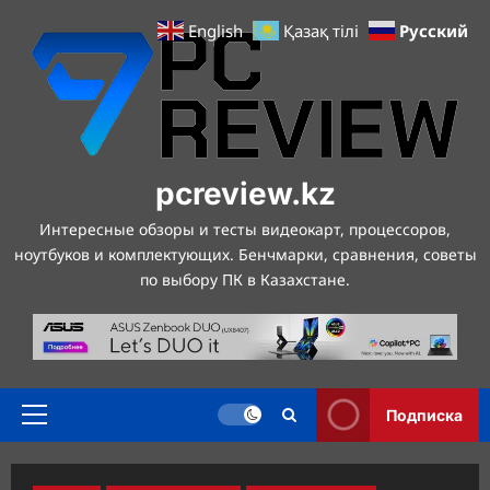
Перейти
Русский
English
Қазақ тілі
к
содержимому
pcreview.kz
Интересные обзоры и тесты видеокарт, процессоров,
ноутбуков и комплектующих. Бенчмарки, сравнения, советы
по выбору ПК в Казахстане.
Подписка
Основное
меню