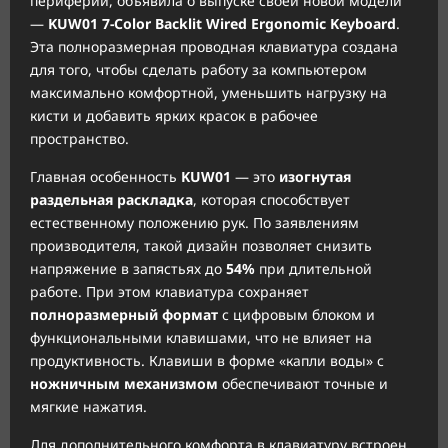
периферии, объявила о выпуске своей новой модели
—
KUW01 7-Color Backlit Wired Ergonomic Keyboard
.
Эта полноразмерная проводная клавиатура создана
для того, чтобы сделать работу за компьютером
максимально комфортной, уменьшить нагрузку на
кисти и добавить ярких красок в рабочее
пространство.
Главная особенность
KUW01
— это
изогнутая
раздельная раскладка
, которая способствует
естественному положению рук. По заявлениям
производителя, такой дизайн позволяет снизить
напряжение в запястьях до
54%
при длительной
работе. При этом клавиатура сохраняет
полноразмерный формат
с цифровым блоком и
функциональными клавишами, что не влияет на
продуктивность. Клавиши в форме «капли воды» с
ножничным механизмом
обеспечивают точные и
мягкие нажатия.
Для дополнительного комфорта в клавиатуру встроен