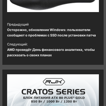
Н
Предыдущий
а
Осторожно, обновление Windows: пользователи
в
сообщают о проблемах с SSD после установки патча
и
Следующий:
AMD проведёт День финансового аналитика, чтобы
г
рассказать о своих планах
а
ц
и
я
з
а
п