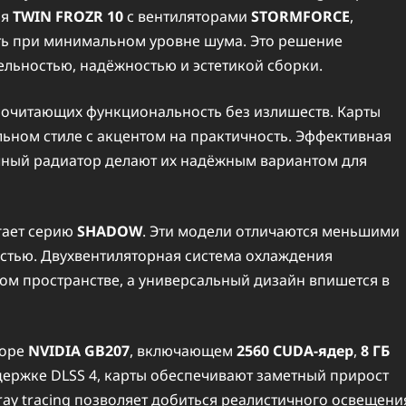
ия
TWIN FROZR 10
с вентиляторами
STORMFORCE
,
ь при минимальном уровне шума. Это решение
ельностью, надёжностью и эстетикой сборки.
почитающих функциональность без излишеств. Карты
ьном стиле с акцентом на практичность. Эффективная
чный радиатор делают их надёжным вариантом для
гает серию
SHADOW
. Эти модели отличаются меньшими
остью. Двухвентиляторная система охлаждения
ом пространстве, а универсальный дизайн впишется в
соре
NVIDIA GB207
, включающем
2560 CUDA-ядер
,
8 ГБ
держке DLSS 4, карты обеспечивают заметный прирост
ray tracing позволяет добиться реалистичного освещени