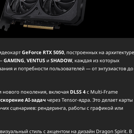
идеокарт
GeForce RTX 5050
, построенных на архитектур
 —
GAMING
,
VENTUS
и
SHADOW
, каждая из которых
ания и потребности пользователей — от энтузиастов до
и нового поколения, включая
DLSS 4
с Multi-Frame
ускорение AI-задач
через Tensor-ядра. Это делает карты
очих сценариев: рендеринга, работы с графикой или
зуальный стиль с акцентом на дизайн Dragon Spirit. В