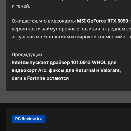
и теней.
Ожидается, что видеокарты
MSI GeForce RTX 5050
п
вероятности займут прочные позиции в среднем 
актуальным технологиям и широкой совместимост
Н
Предыдущий
Intel выпускает драйвер 101.6913 WHQL для
а
видеокарт Arc: фиксы для Returnal и Valorant,
в
баги в Fortnite остаются
и
г
а
ц
PC Review.kz
и