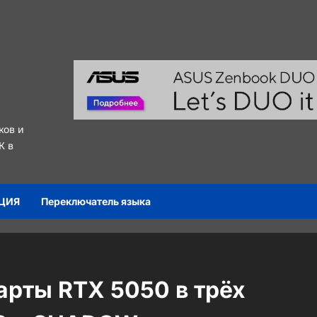
ков и
К в
ЦИЯ
Переключатель языка
арты RTX 5050 в трёх