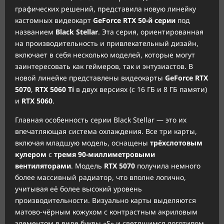
графических решений, представила новую линейку
кастомных видеокарт
GeForce RTX 50-й серии
под
названием
Black Stellar
. Эта серия, ориентированная
на производительность и привлекательный дизайн,
включает в себя несколько моделей, которые могут
заинтересовать как геймеров, так и энтузиастов. В
новой линейке представлены видеокарты
GeForce RTX
5070
,
RTX 5060 Ti
в двух версиях (с 16 ГБ и 8 ГБ памяти)
и
RTX 5060
.
Главная особенность серии Black Stellar — это их
впечатляющая система охлаждения. Все три карты,
включая младшую модель, оснащены
трёхслотовым
кулером
с
тремя 90-миллиметровыми
вентиляторами
. Модель
RTX 5070
получила немного
более массивный радиатор, что вполне логично,
учитывая её более высокий уровень
производительности. Визуально карты выделяются
матово-чёрным кожухом с контрастным акриловым
элементом в виде буквы «S» и светящимся логотипом