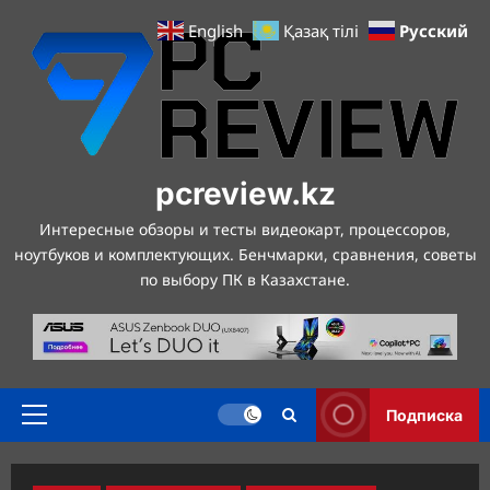
Перейти
Русский
English
Қазақ тілі
к
содержимому
pcreview.kz
Интересные обзоры и тесты видеокарт, процессоров,
ноутбуков и комплектующих. Бенчмарки, сравнения, советы
по выбору ПК в Казахстане.
Подписка
Основное
меню