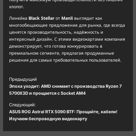
хлопот.
Линейка
Black Stellar
от
Manli
выглядит как
многообещающее предложение для рынка, где всегда
ценятся производительность, надёжность и
интересный дизайн. С этими видеокартами компания
демонстрирует, что готова конкурировать в
премиальном сегменте, предлагая продуманные
решения для самых требовательных пользователей.
Н
Предыдущий
а
Эпоха уходит: AMD снимает с производства Ryzen 7
в
5700X3D и прощается с Socket AM4
и
Следующий:
ASUS ROG Astral RTX 5090 BTF: Прощайте, кабели!
г
Изучаем беспроводную видеокарту
а
ц