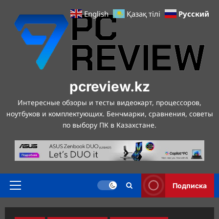
Перейти
Русский
English
Қазақ тілі
к
содержимому
pcreview.kz
Интересные обзоры и тесты видеокарт, процессоров,
ноутбуков и комплектующих. Бенчмарки, сравнения, советы
по выбору ПК в Казахстане.
Подписка
Основное
меню