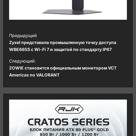
Н
Предыдущий
а
Zyxel представила промышленную точку доступа
в
WBE665S с Wi-Fi 7 и защитой по стандарту IP67
и
Следующий:
ZOWIE становится официальным монитором VCT
г
Americas по VALORANT
а
ц
и
я
з
а
п