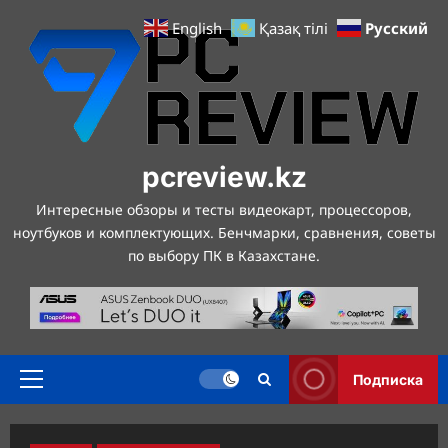
Перейти
Русский
English
Қазақ тілі
к
содержимому
pcreview.kz
Интересные обзоры и тесты видеокарт, процессоров,
ноутбуков и комплектующих. Бенчмарки, сравнения, советы
по выбору ПК в Казахстане.
Подписка
Основное
меню