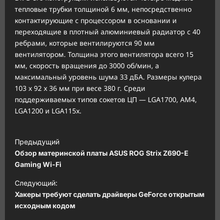
тепловые трубки толщиной 6 мм, непосредственно
контактирующие с процессором в основании и
переходящие в плотный алюминиевый радиатор с 40
ребрами, которые вентилируются 90 мм
вентилятором. Толщина этого вентилятора всего 15
мм, скорость вращения до 3000 об/мин, а
максимальный уровень шума 33 дБА. Размеры кулера
103 x 92 x 36 мм при весе 380 г. Среди
поддерживаемых типов сокетов ЦП — LGA1700, AM4,
LGA1200 и LGA115x.
Н
Предыдущий
а
Обзор материнской платы ASUS ROG Strix Z690-E
в
Gaming Wi-Fi
и
Следующий:
Хакеры требуют сделать драйверы GeForce открытым
г
исходным кодом
а