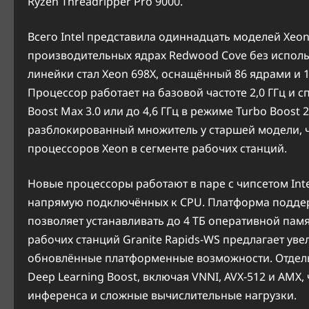
Ryzen Threadripper Pro 9000.
Всего Intel представила одиннадцать моделей Xeon
производительных ядрах Redwood Cove без испол
линейки стал Xeon 698X, оснащённый 86 ядрами и 
Процессор работает на базовой частоте 2,0 ГГц и с
Boost Max 3.0 или до 4,6 ГГц в режиме Turbo Boost
разблокированный множитель у старшей модели, ч
процессоров Xeon в сегменте рабочих станций.
Новые процессоры работают в паре с чипсетом Inte
напрямую подключённых к CPU. Платформа поддер
позволяет устанавливать до 4 ТБ оперативной па
рабочих станций Granite Rapids-WS предлагает уве
обновлённые платформенные возможности. Отдельны
Deep Learning Boost, включая VNNI, AVX-512 и AMX
инференса и сложные вычислительные нагрузки.