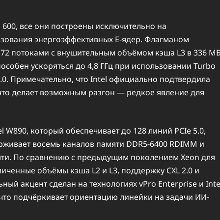
 600, все они построены исключительно на
ьзования энергоэффективных E-ядер. Флагманом
172 потоками с внушительным объёмом кэша L3 в 336 МБ
пособен ускоряться до 4,8 ГГц при использовании Turbo
 2.0. Примечательно, что Intel официально подтвердила
то делает возможным разгон — редкое явление для
l W890, который обеспечивает до 128 линий PCIe 5.0,
живает восемь каналов памяти DDR5-6400 RDIMM и
мяти. По сравнению с предыдущим поколением Xeon для
личенные объёмы кэша L2 и L3, поддержку CXL 2.0 и
й акцент сделан на технологиях vPro Enterprise и Inte
, что подчёркивает ориентацию линейки на задачи ИИ-