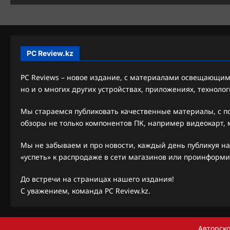
г
а
ц
PC Review.kz
и
PC Reviews – новое издание, с материалами освещающими
я
но и о многих других устройствах, приложениях, технолог
з
Мы стараемся публиковать качественные материалы, с 
обзоры не только компонентов ПК, например видеокарт, м
а
п
Мы не забываем и про новости, каждый день публикуя на
«успеть» к распродаже в сети магазинов или проинформи
и
До встречи на страницах нашего издания!
с
С уважением, команда PC Review.kz.
и
Авторско