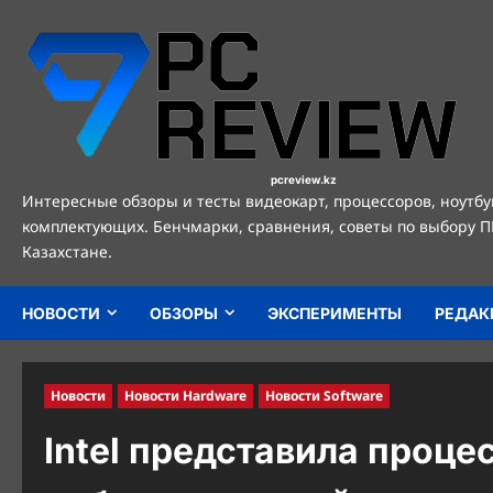
Перейти
к
содержимому
pcreview.kz
Интересные обзоры и тесты видеокарт, процессоров, ноутбу
комплектующих. Бенчмарки, сравнения, советы по выбору П
Казахстане.
НОВОСТИ
ОБЗОРЫ
ЭКСПЕРИМЕНТЫ
РЕДАК
Новости
Новости Hardware
Новости Software
Intel представила проце