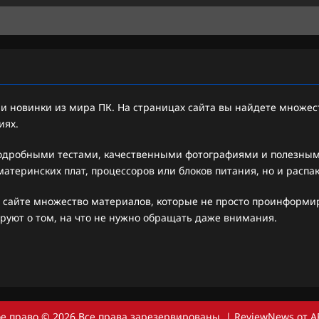
 новинки из мира ПК. На страницах сайта вы найдете множест
иях.
подробными тестами, качественными фотографиями и полезными
атеринских плат, процессоров или блоков питания, но и распа
 сайте множество материалов, которые не просто проинформиру
руют о том, на что не нужно обращать даже внимания.
е право © 2026 Все права зарезервированы.
|
ReviewNews
от A