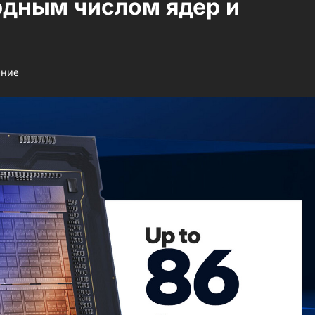
рдным числом ядер и
ение