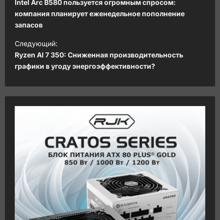
а
Intel Arc B580 пользуется огромным спросом:
в
компания планирует еженедельное пополнение
запасов
и
Следующий:
г
Ryzen AI 7 350: Сниженная производительность
а
графики в угоду энергоэффективности?
ц
и
я
з
а
п
и
с
и