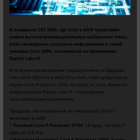
В ожидании CES 2025, где Intel и AMD представят
новые высокопроизводительные мобильные чипы,
Intel неожиданно раскрыла информацию о своей
линейке Core 200H, основанной на обновлении
Raptor Lake-H.
В то время как внимание сосредоточено на будущих
Core Ultra 200H/HX и AMD Strix Halo, Intel представила
серию Core Processor 200H, которая, по сути, является
ребрендингом Raptor Lake-H с некоторыми
запутывающими решениями.
Продукты, изготовленные по техпроцессу Intel 7,
включают в себя:
*
Топовый Core 9 Processor 270H:
14 ядер, частота P-
ядер до 5.8 ГГц.
*
Начальный уровень Core 5 Processor 210H:
8 ядер,