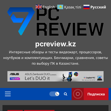
Перейти
Русский
English
Қазақ тілі
к
содержимому
pcreview.kz
Интересные обзоры и тесты видеокарт, процессоров,
ноутбуков и комплектующих. Бенчмарки, сравнения, советы
по выбору ПК в Казахстане.
Подписка
Основное
меню