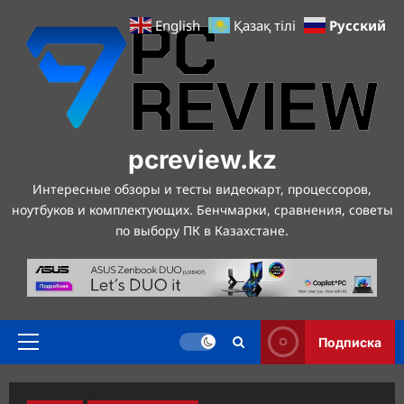
Перейти
Русский
English
Қазақ тілі
к
содержимому
pcreview.kz
Интересные обзоры и тесты видеокарт, процессоров,
ноутбуков и комплектующих. Бенчмарки, сравнения, советы
по выбору ПК в Казахстане.
Подписка
Основное
меню