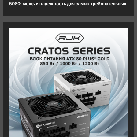
5080: мощь и надежность для самых требовательных
г
а
ц
и
я
з
а
п
и
с
и