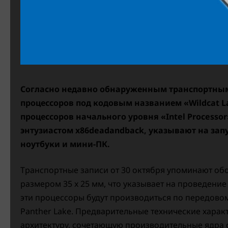
Согласно недавно обнаруженным транспортным
процессоров под кодовым названием «Wildcat L
процессоров начального уровня «Intel Processo
энтузиастом x86deadandback, указывают на запу
ноутбуки и мини-ПК.
Транспортные записи от 30 октября упоминают обо
размером 35 x 25 мм, что указывает на проведени
эти процессоры будут производиться по передовому 
Panther Lake. Предварительные технические харак
архитектуру, сочетающую производительные ядра 