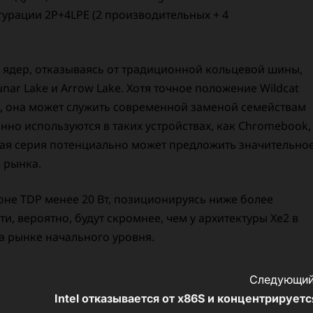
рации 2P+4LPE (2 производительных + 4
ы ядер, отказываясь от традиционной кольцевой шины,
nar Lake и Arrow Lake. Хотя точное положение Wildcat
ым, она может служить современной заменой семействам
нно используются в таких устройствах, как Chromebook,
ая серия потенциально может предложить значительно
 рынка.
зоне TDP менее 20 Вт, позиционируясь ниже более
, вероятно, будут скромнее, чем у архитектуры Xe2 в
а рынке начального уровня.
Следующий
Intel отказывается от x86S и концентрируетс