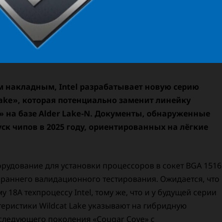
 накладным, Intel разрабатывает новую серию
ake», которая потенциально заменит линейку
r» на базе Alder Lake-N. Документы, обнаруженные
ск чипов в 2025 году, ориентированных на лёгкие
рудование для установки процессоров в сокет BGA 1516
е раннего валидационного тестирования. Ожидается, что
18A техпроцессу Intel, тому же, что и у будущей серии
теристики Wildcat Lake указывают на гибридную
следующего поколения «Cougar Cove» с