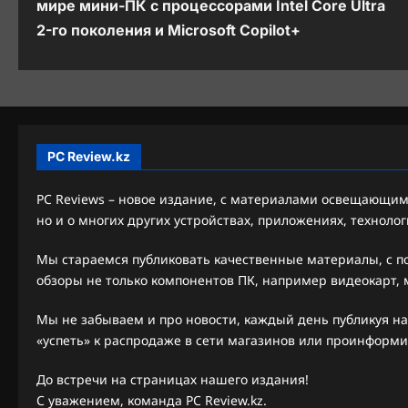
мире мини-ПК с процессорами Intel Core Ultra
в
2-го поколения и Microsoft Copilot+
и
г
а
ц
PC Review.kz
и
PC Reviews – новое издание, с материалами освещающими
я
но и о многих других устройствах, приложениях, технолог
з
Мы стараемся публиковать качественные материалы, с 
обзоры не только компонентов ПК, например видеокарт, м
а
п
Мы не забываем и про новости, каждый день публикуя на
«успеть» к распродаже в сети магазинов или проинформи
и
До встречи на страницах нашего издания!
с
С уважением, команда PC Review.kz.