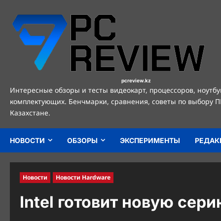
Перейти
к
содержимому
pcreview.kz
Интересные обзоры и тесты видеокарт, процессоров, ноутбу
комплектующих. Бенчмарки, сравнения, советы по выбору П
Казахстане.
НОВОСТИ
ОБЗОРЫ
ЭКСПЕРИМЕНТЫ
РЕДАК
Новости
Новости Hardware
Intel готовит новую сер