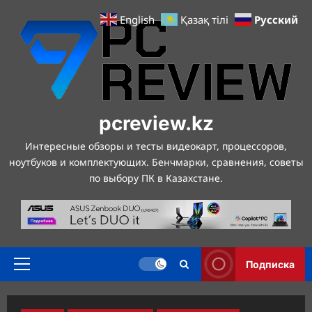
Перейти
Русский
English
Қазақ тілі
к
содержимому
pcreview.kz
Интересные обзоры и тесты видеокарт, процессоров,
ноутбуков и комплектующих. Бенчмарки, сравнения, советы
по выбору ПК в Казахстане.
Подписка
Основное
меню