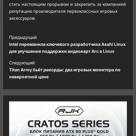
стать настоящим прорывом и закрепить за компанией
репутацию производителя первоклассных игровых
аксессуаров.
Н
Предыдущий
а
Intel переманила ключевого разработчика Asahi Linux
в
для улучшения поддержки видеокарт Arc в Linux
и
Следующий:
Titan Army бьёт рекорды: два игровых монитора по
г
невероятной цене
а
ц
и
я
з
а