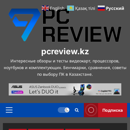
Перейти
Русский
English
Қазақ тілі
к
содержимому
pcreview.kz
Интересные обзоры и тесты видеокарт, процессоров,
ноутбуков и комплектующих. Бенчмарки, сравнения, советы
по выбору ПК в Казахстане.
Подписка
Основное
меню