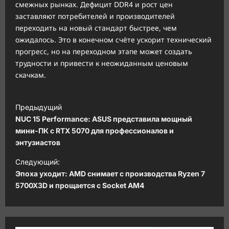
смежных рынках. Дефицит DDR4 и рост цен
заставляют потребителей и производителей
переходить на новый стандарт быстрее, чем
ожидалось. Это в конечном счёте ускорит технический
прогресс, но на переходном этапе может создать
трудности и привести к неожиданным ценовым
скачкам.
Н
Предыдущий
а
NUC 15 Performance: ASUS представила мощный
в
мини-ПК с RTX 5070 для профессионалов и
энтузиастов
и
Следующий:
г
Эпоха уходит: AMD снимает с производства Ryzen 7
а
5700X3D и прощается с Socket AM4
ц
и
я