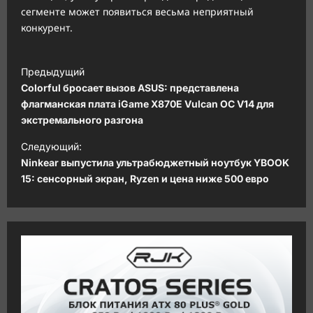
сегменте может появиться весьма неприятный
конкурент.
Н
Предыдущий
а
Colorful бросает вызов ASUS: представлена
в
флагманская плата iGame X870E Vulcan OC V14 для
экстремального разгона
и
Следующий:
г
Ninkear выпустила ультрабюджетный ноутбук YBOOK
а
15: сенсорный экран, Ryzen и цена ниже 500 евро
ц
и
я
з
а
п