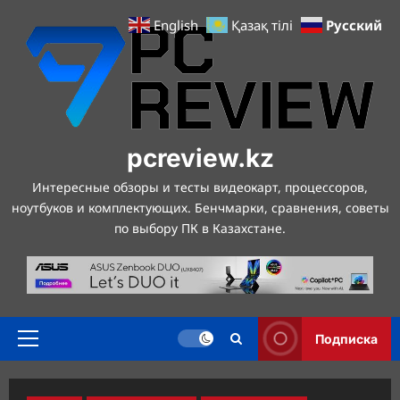
Перейти
Русский
English
Қазақ тілі
к
содержимому
pcreview.kz
Интересные обзоры и тесты видеокарт, процессоров,
ноутбуков и комплектующих. Бенчмарки, сравнения, советы
по выбору ПК в Казахстане.
Подписка
Основное
меню