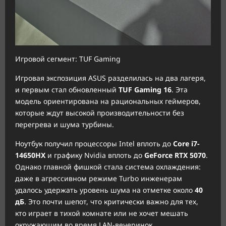
Игровой сегмент: TUF Gaming
Игровая экспозиция ASUS разделилась на два лагеря,
и первым стал обновленный
TUF Gaming 16
. Эта
модель ориентирована на рациональных геймеров,
которые ждут высокой производительности без
перегрева и шума турбины.
Ноутбук получил процессоры Intel вплоть до
Core i7-
14650HX
и графику Nvidia вплоть до
GeForce RTX 5070
.
Однако главной фишкой стала система охлаждения:
даже в агрессивном режиме Turbo инженерам
удалось удержать уровень шума на отметке около
40
дБ
. Это почти шепот, что критически важно для тех,
кто играет в тихой комнате или не хочет мешать
окружающим во время LAN-вечеринок.