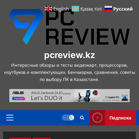
Перейти
Русский
English
Қазақ тілі
к
содержимому
pcreview.kz
Интересные обзоры и тесты видеокарт, процессоров,
ноутбуков и комплектующих. Бенчмарки, сравнения, советы
по выбору ПК в Казахстане.
Подписка
Основное
меню