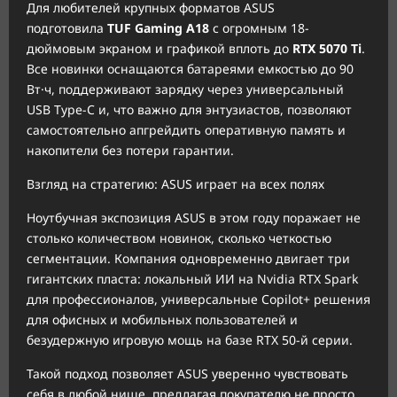
Для любителей крупных форматов ASUS
подготовила
TUF Gaming A18
с огромным 18-
дюймовым экраном и графикой вплоть до
RTX 5070 Ti
.
Все новинки оснащаются батареями емкостью до 90
Вт·ч, поддерживают зарядку через универсальный
USB Type-C и, что важно для энтузиастов, позволяют
самостоятельно апгрейдить оперативную память и
накопители без потери гарантии.
Взгляд на стратегию: ASUS играет на всех полях
Ноутбучная экспозиция ASUS в этом году поражает не
столько количеством новинок, сколько четкостью
сегментации. Компания одновременно двигает три
гигантских пласта: локальный ИИ на Nvidia RTX Spark
для профессионалов, универсальные Copilot+ решения
для офисных и мобильных пользователей и
безудержную игровую мощь на базе RTX 50-й серии.
Такой подход позволяет ASUS уверенно чувствовать
себя в любой нише, предлагая покупателю не просто