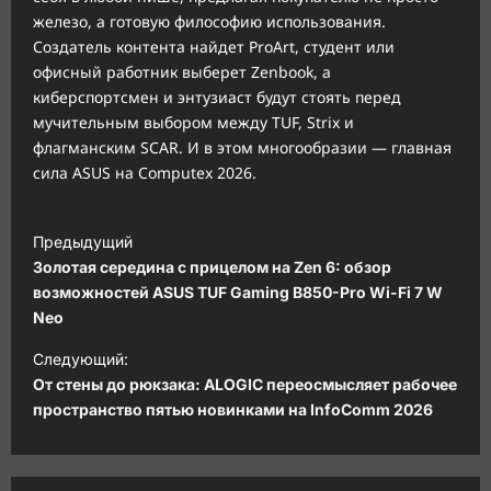
железо, а готовую философию использования.
Создатель контента найдет ProArt, студент или
офисный работник выберет Zenbook, а
киберспортсмен и энтузиаст будут стоять перед
мучительным выбором между TUF, Strix и
флагманским SCAR. И в этом многообразии — главная
сила ASUS на Computex 2026.
Н
Предыдущий
а
Золотая середина с прицелом на Zen 6: обзор
в
возможностей ASUS TUF Gaming B850-Pro Wi-Fi 7 W
Neo
и
Следующий:
г
От стены до рюкзака: ALOGIC переосмысляет рабочее
а
пространство пятью новинками на InfoComm 2026
ц
и