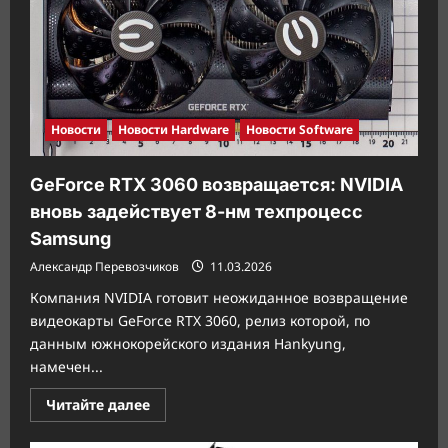
SSD
PC550
со
скоростью
до
10
500
МБ/
с
Новости
Новости Hardware
Новости Software
GeForce RTX 3060 возвращается: NVIDIA
вновь задействует 8-нм техпроцесс
Samsung
Александр Перевозчиков
11.03.2026
Компания NVIDIA готовит неожиданное возвращение
видеокарты GeForce RTX 3060, релиз которой, по
данным южнокорейского издания Hankyung,
намечен...
Прочитать
Читайте далее
больше
о
GeForce