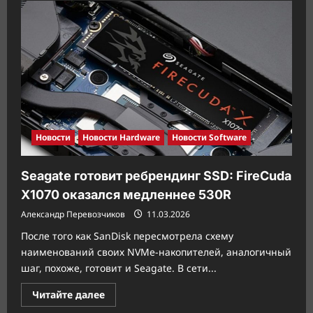
Arduino
представила
VENTUNO
Q
—
новую
платформу
для
Edge-
AI
и
робототехники
Новости
Новости Hardware
Новости Software
Seagate готовит ребрендинг SSD: FireCuda
X1070 оказался медленнее 530R
Александр Перевозчиков
11.03.2026
После того как SanDisk пересмотрела схему
наименований своих NVMe-накопителей, аналогичный
шаг, похоже, готовит и Seagate. В сети...
Прочитать
Читайте далее
больше