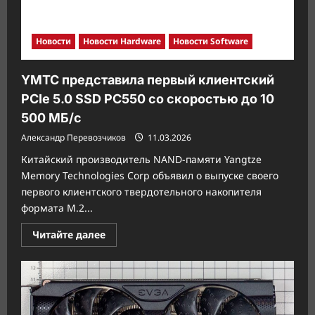
Новости
Новости Hardware
Новости Software
YMTC представила первый клиентский
PCIe 5.0 SSD PC550 со скоростью до 10
500 МБ/с
Александр Перевозчиков
11.03.2026
Китайский производитель NAND-памяти Yangtze
Memory Technologies Corp объявил о выпуске своего
первого клиентского твердотельного накопителя
формата M.2...
Прочитать
Читайте далее
больше
о
YMTC
представила
первый
клиентский
PCIe
5.0