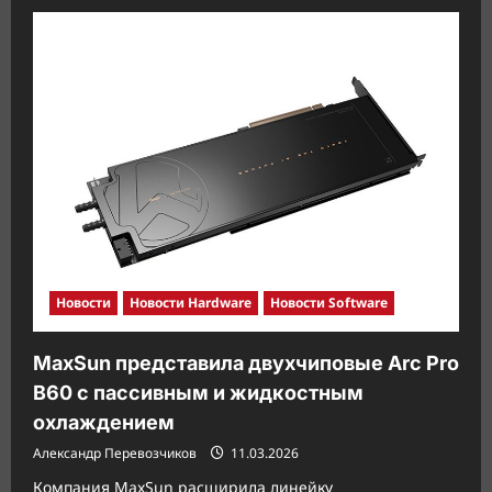
о
Seagate
готовит
ребрендинг
SSD:
FireCuda
X1070
оказался
медленнее
530R
Новости
Новости Hardware
Новости Software
MaxSun представила двухчиповые Arc Pro
B60 с пассивным и жидкостным
охлаждением
Александр Перевозчиков
11.03.2026
Компания MaxSun расширила линейку