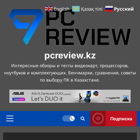
Перейти
Русский
English
Қазақ тілі
к
содержимому
pcreview.kz
Интересные обзоры и тесты видеокарт, процессоров,
ноутбуков и комплектующих. Бенчмарки, сравнения, советы
по выбору ПК в Казахстане.
Подписка
Основное
меню