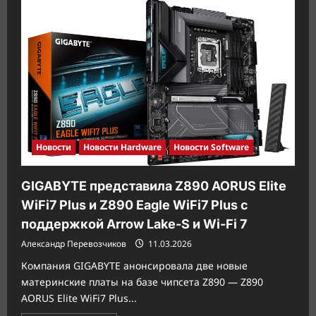
RTX
3060
возвращается:
NVIDIA
вновь
задействует
8-
нм
техпроцесс
Samsung
Новости
Новости Hardware
Новости Software
GIGABYTE представила Z890 AORUS Elite
WiFi7 Plus и Z890 Eagle WiFi7 Plus с
поддержкой Arrow Lake-S и Wi-Fi 7
Александр Перевозчиков
11.03.2026
Компания GIGABYTE анонсировала две новые
материнские платы на базе чипсета Z890 — Z890
AORUS Elite WiFi7 Plus...