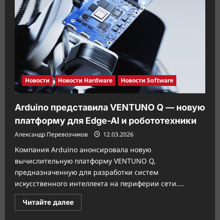
Новости
Новости Hardware
Новости Software
Arduino представила VENTUNO Q — новую
платформу для Edge-AI и робототехники
Александр Перевозчиков
12.03.2026
Компания Arduino анонсировала новую
вычислительную платформу VENTUNO Q,
предназначенную для разработки систем
искусственного интеллекта на периферии сети....
Прочитать
Читайте далее
больше
о