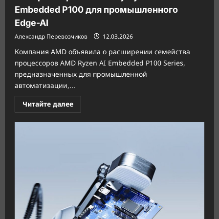
Embedded P100 для промышленного
Edge-AI
Александр Перевозчиков
12.03.2026
Компания AMD объявила о расширении семейства
процессоров AMD Ryzen AI Embedded P100 Series,
предназначенных для промышленной
автоматизации,...
Прочитать
Читайте далее
больше
о
AMD
расширяет
линейку
Ryzen
AI
Embedded
P100
для
промышленного
Edge-
AI