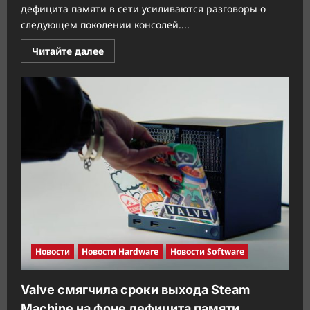
дефицита памяти в сети усиливаются разговоры о
следующем поколении консолей....
Прочитать
Читайте далее
больше
о
Слухи:
PlayStation
6
получит
до
3×
прироста
растеризации
и
до
12×
ускорение
трассировки
лучей
относительно
PS5
Новости
Новости Hardware
Новости Software
Valve смягчила сроки выхода Steam
Machine на фоне дефицита памяти