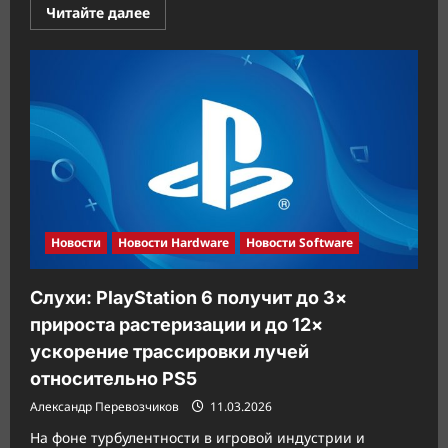
Прочитать
Читайте далее
больше
о
GIGABYTE
представила
Z890
AORUS
Elite
WiFi7
Plus
и
Z890
Eagle
WiFi7
Plus
с
поддержкой
Новости
Новости Hardware
Новости Software
Arrow
Lake-
S
и
Слухи: PlayStation 6 получит до 3×
Wi-
Fi
прироста растеризации и до 12×
7
ускорение трассировки лучей
относительно PS5
Александр Перевозчиков
11.03.2026
На фоне турбулентности в игровой индустрии и