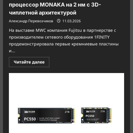
процессор MONAKA на 2 нм с 3D-
чиплетной архитектурой
Александр Перевозчиков
11.03.2026
На выставке MWC компания Fujitsu в партнерстве с
производителем сетевого оборудования 1FINITY
продемонстрировала первые кремниевые пластины
и...
Прочитать
Читайте далее
больше
о
Fujitsu
представила
144-
ядерный
процессор
MONAKA
на
2
нм
с
3D-
чиплетной
архитектурой