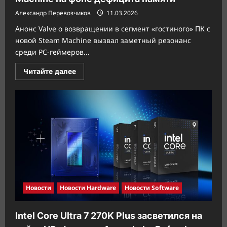
Александр Перевозчиков
11.03.2026
Анонс Valve о возвращении в сегмент «гостиного» ПК с
новой Steam Machine вызвал заметный резонанс
среди PC-геймеров...
Прочитать
Читайте далее
больше
о
Valve
смягчила
сроки
выхода
Steam
Machine
на
фоне
дефицита
памяти
Новости
Новости Hardware
Новости Software
Intel Core Ultra 7 270K Plus засветился на