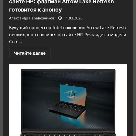
сайте HP: флагман Arrow Lake Refresh
готовится к анонсу
Александр Перевозчиков
11.03.2026
Будущий процессор Intel поколения Arrow Lake Refresh
неожиданно появился на сайте HP. Речь идет о модели
Core...
Прочитать
Читайте далее
больше
о
Intel
Core
Ultra
7
270K
Plus
засветился
на
сайте
HP:
флагман
Arrow
Lake
Refresh
готовится
к
анонсу