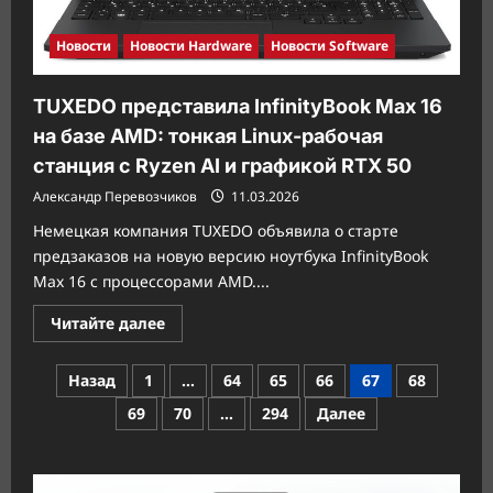
Новости
Новости Hardware
Новости Software
TUXEDO представила InfinityBook Max 16
на базе AMD: тонкая Linux-рабочая
станция с Ryzen AI и графикой RTX 50
Александр Перевозчиков
11.03.2026
Немецкая компания TUXEDO объявила о старте
предзаказов на новую версию ноутбука InfinityBook
Max 16 с процессорами AMD....
Прочитать
Читайте далее
больше
о
TUXEDO
Пагинация
Назад
1
…
64
65
66
67
68
представила
InfinityBook
записей
69
70
…
294
Далее
Max
16
на
базе
AMD:
тонкая