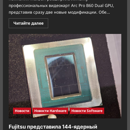
профессиональных видеокарт Arc Pro B60 Dual GPU,
представив сразу две новые модификации. Обе...
Прочитать
Читайте далее
больше
о
MaxSun
представила
двухчиповые
Arc
Pro
B60
с
пассивным
и
жидкостным
охлаждением
Новости
Новости Hardware
Новости Software
Fujitsu представила 144-ядерный