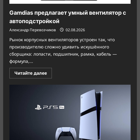
Gamdias предлагает умный вентилятор с
автоподстройкой
Александр Перевозчиков
02.08.2026
Рынок корпусных вентиляторов устроен так, что
производителю сложно удивить искушённого
сборщика: лопасти, подшипник, рамка, кабель —
формула,...
Прочитать
Читайте далее
больше
о
Gamdias
предлагает
умный
вентилятор
с
автоподстройкой