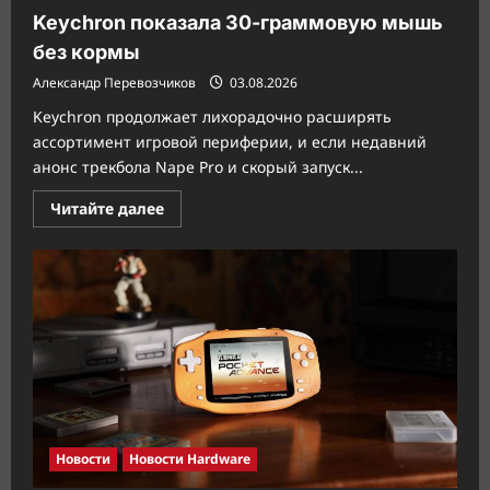
Keychron показала 30-граммовую мышь
без кормы
Александр Перевозчиков
03.08.2026
Keychron продолжает лихорадочно расширять
ассортимент игровой периферии, и если недавний
анонс трекбола Nape Pro и скорый запуск...
Прочитать
Читайте далее
больше
о
Keychron
показала
30-
граммовую
мышь
без
кормы
Новости
Новости Hardware