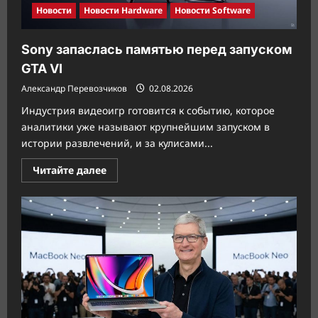
Новости
Новости Hardware
Новости Software
Sony запаслась памятью перед запуском
GTA VI
Александр Перевозчиков
02.08.2026
Индустрия видеоигр готовится к событию, которое
аналитики уже называют крупнейшим запуском в
истории развлечений, и за кулисами...
Прочитать
Читайте далее
больше
о
Sony
запаслась
памятью
перед
запуском
GTA
VI