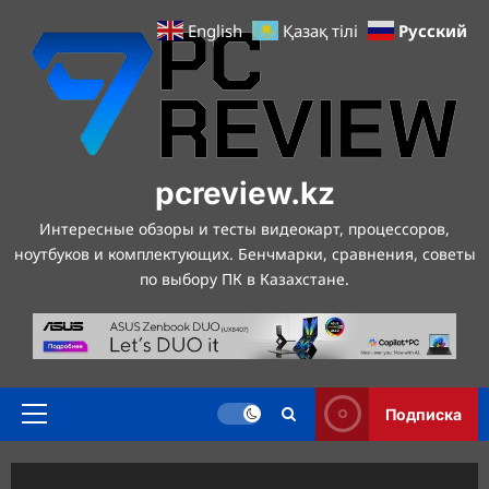
Перейти
Русский
English
Қазақ тілі
к
содержимому
pcreview.kz
Интересные обзоры и тесты видеокарт, процессоров,
ноутбуков и комплектующих. Бенчмарки, сравнения, советы
по выбору ПК в Казахстане.
Подписка
Основное
меню