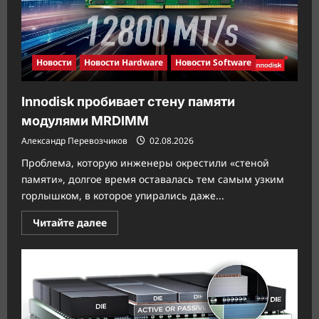
Новости
Новости Hardware
Новости Software
Innodisk пробивает стену памяти
модулями MRDIMM
Александр Перевозчиков
02.08.2026
Проблема, которую инженеры окрестили «стеной
памяти», долгое время оставалась тем самым узким
горлышком, в которое упирались даже...
Прочитать
Читайте далее
больше
о
Innodisk
пробивает
стену
памяти
модулями
MRDIMM