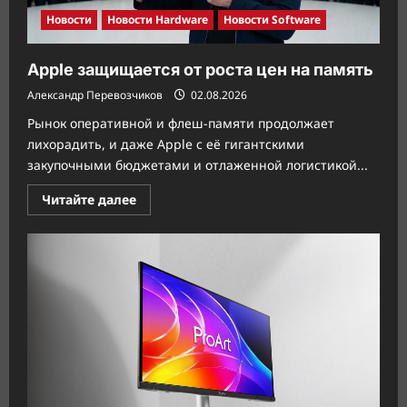
Новости
Новости Hardware
Новости Software
Apple защищается от роста цен на память
Александр Перевозчиков
02.08.2026
Рынок оперативной и флеш-памяти продолжает
лихорадить, и даже Apple с её гигантскими
закупочными бюджетами и отлаженной логистикой...
Прочитать
Читайте далее
больше
о
Apple
защищается
от
роста
цен
на
память