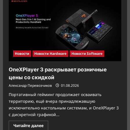
выпускает
магнитные
клавиатуры
с
частотой
8
кГц
Новости
Новости Hardware
Новости Software
OneXPlayer 3 раскрывает розничные
цены со скидкой
Александр Перевозчиков
01.08.2026
Портативный гейминг продолжает осваивать
территорию, ещё вчера принадлежавшую
исключительно настольным системам, и OneXPlayer 3
с дискретной графикой...
Прочитать
Читайте далее
больше