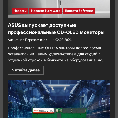
Новости
Новости Hardware
Новости Software
ASUS выпускает доступные
профессиональные QD-OLED мониторы
Александр Перевозчиков
02.08.2026
Профессиональные OLED-мониторы долгое время
оставались нишевым удовольствием для студий с
отдельной строкой в бюджете на оборудование, но...
Прочитать
Читайте далее
больше
о
ASUS
выпускает
доступные
профессиональные
QD-
OLED
мониторы