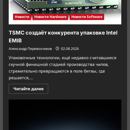
Новости
Новости Hardware
Новости Software
TSMC создаёт конкурента упаковке Intel
EMIB
Александр Перевозчиков
02.08.2026
Упаковочные технологии, ещё недавно считавшиеся
скучной финишной стадией производства чипов,
стремительно превращаются в поле битвы, где
решается,...
Прочитать
Читайте далее
больше
о
TSMC
создаёт
конкурента
упаковке
Intel
EMIB