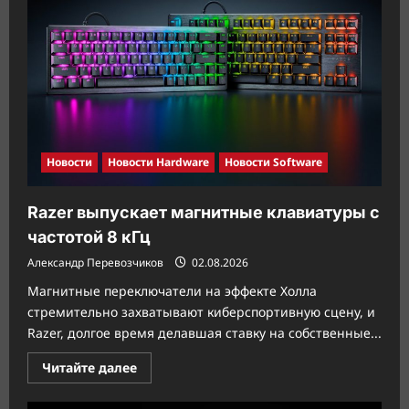
Новости
Новости Hardware
Новости Software
Razer выпускает магнитные клавиатуры с
частотой 8 кГц
Александр Перевозчиков
02.08.2026
Магнитные переключатели на эффекте Холла
стремительно захватывают киберспортивную сцену, и
Razer, долгое время делавшая ставку на собственные...
Прочитать
Читайте далее
больше
о
Razer