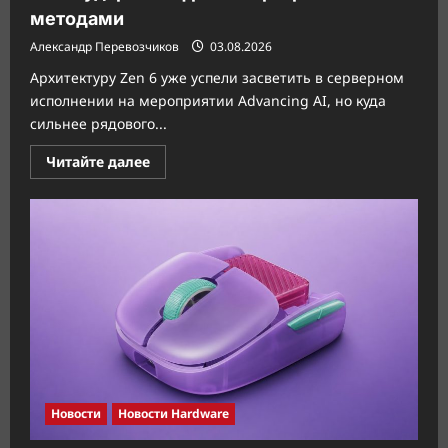
методами
Александр Перевозчиков
03.08.2026
Архитектуру Zen 6 уже успели засветить в серверном
исполнении на мероприятии Advancing AI, но куда
сильнее рядового...
Прочитать
Читайте далее
больше
о
Zen
6
ударит
по
фризам
программными
методами
Новости
Новости Hardware