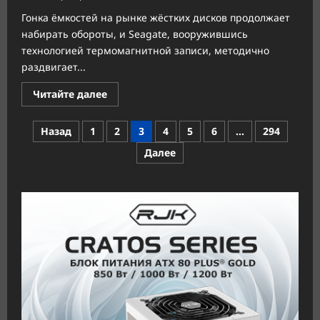
Гонка ёмкостей на рынке жёстких дисков продолжает
набирать обороты, и Seagate, вооружившись
технологией термомагнитной записи, методично
раздвигает...
Прочитать
Читайте далее
больше
о
Seagate
Пагинация
Назад
1
2
3
4
5
6
…
294
готовит
жёсткие
записей
Далее
диски
на
50
терабайт