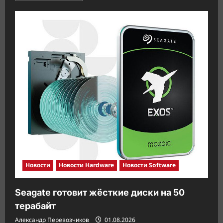
о
OneXPlayer
3
раскрывает
розничные
цены
со
скидкой
Новости
Новости Hardware
Новости Software
Seagate готовит жёсткие диски на 50
терабайт
Александр Перевозчиков
01.08.2026