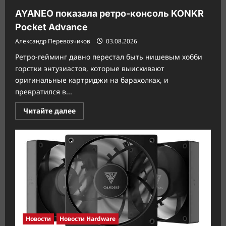
AYANEO показала ретро-консоль KONKR
Pocket Advance
Александр Перевозчиков
03.08.2026
Ретро-гейминг давно перестал быть нишевым хобби
горстки энтузиастов, которые выискивают
оригинальные картриджи на барахолках, и
превратился в...
Прочитать
Читайте далее
больше
о
AYANEO
показала
ретро-
консоль
KONKR
Pocket
Advance
Новости
Новости Hardware