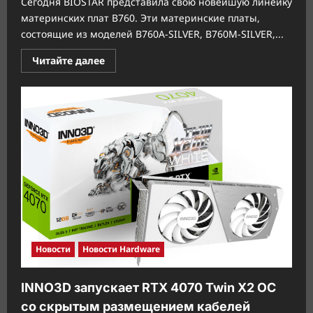
Сегодня BIOSTAR представила свою новейшую линейку
материнских плат B760. Эти материнские платы,
состоящие из моделей B760A-SILVER, B760M-SILVER,...
Прочитать
Читайте далее
больше
о
BIOSTAR
представила
линейку
материнских
плат
на
чипсете
B760
Новости
Новости Hardware
INNO3D запускает RTX 4070 Twin X2 OC
со скрытым размещением кабелей