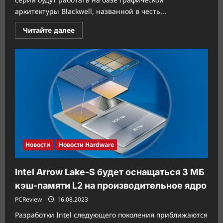
архитектуры Blackwell, названной в честь...
Прочитать
Читайте далее
больше
о
Раскрыты
кодовые
названия
графического
процессора
NVIDIA
Blackwell,
у
AD104
нет
преемника
Новости
Новости Hardware
Intel Arrow Lake-S будет оснащаться 3 МБ
кэш-памяти L2 на производительное ядро
PCReview
16.08.2023
Разработки Intel следующего поколения приближаются