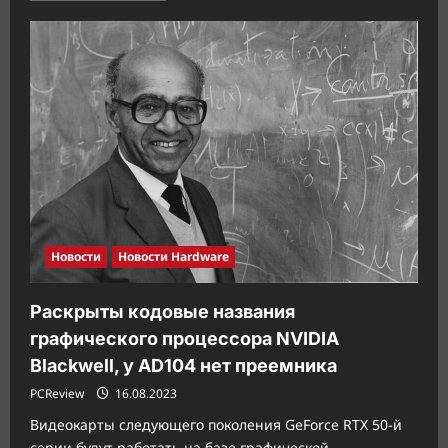
о
ASUS
представляет
ноутбук
Vivobook
S
15
OLED
BAPE
Edition,
созданный
в
сотрудничестве
с
брендом
уличной
одежды
A
Новости
Новости Hardware
BATHING
APE
Раскрыты кодовые названия
графического процессора NVIDIA
Blackwell, у AD104 нет преемника
PCReview
16.08.2023
Видеокарты следующего поколения GeForce RTX 50-й
серии будут работать на базе графической