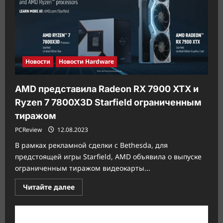
переключателями
на
эффекте
Холла
Corsair
MGX
и
гарнитуру
HS80
Новости
Новости Hardware
MAX
AMD представила Radeon RX 7900 XTX и
Ryzen 7 7800X3D Starfield ограниченным
тиражом
PCReview
12.08.2023
В рамках рекламной сделки с Bethesda, для
предстоящей игры Starfield, AMD объявила о выпуске
ограниченным тиражом видеокарты...
Прочитать
Читайте далее
больше
о
AMD
представила
Radeon