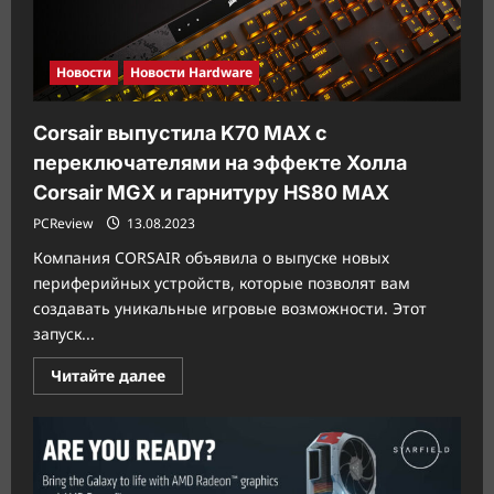
8E
ES
Surface
Новости
Новости Hardware
Corsair выпустила K70 MAX с
переключателями на эффекте Холла
Corsair MGX и гарнитуру HS80 MAX
PCReview
13.08.2023
Компания CORSAIR объявила о выпуске новых
периферийных устройств, которые позволят вам
создавать уникальные игровые возможности. Этот
запуск...
Прочитать
Читайте далее
больше
о
Corsair
выпустила
K70
MAX
с