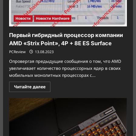
Новости
Новости Hardware
Первый гибридный процессор компании
AMD «Strix Point», 4P + 8E ES Surface
PCReview
13.08.2023
Опровергая предыдущие сообщения о том, что AMD
увеличивает количество процессорных ядер в своих
мобильных монолитных процессорах с...
Прочитать
Читайте далее
больше
о
Первый
гибридный
процессор
компании
AMD
«Strix
Point»,
4P
+