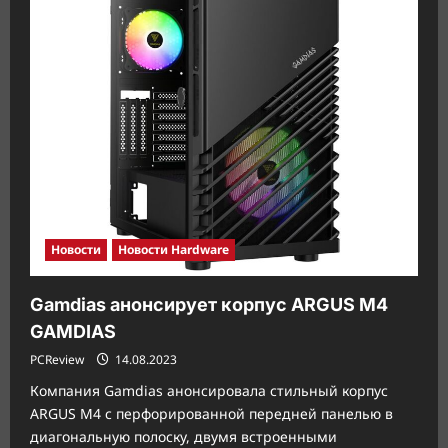
4070
Ti
GamingPro
White
OC:
памятная
модель
видеокарты
в
честь
нашего
35-
летия
Новости
Новости Hardware
Gamdias анонсирует корпус ARGUS M4
GAMDIAS
PCReview
14.08.2023
Компания Gamdias анонсировала стильный корпус
ARGUS M4 с перфорированной передней панелью в
диагональную полоску, двумя встроенными