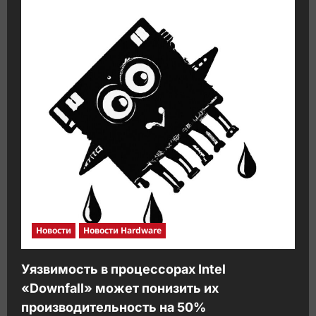
RX
7900
XTX
и
Ryzen
7
7800X3D
Starfield
ограниченным
тиражом
Новости
Новости Hardware
Уязвимость в процессорах Intel
«Downfall» может понизить их
производительность на 50%