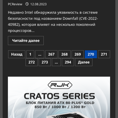
PCReview
12.08.2023
Недавно Intel обнаружила уязвимость в системе
безопасности под названием Downfall (CVE-2022-
40982), которая влияет на несколько поколений
процессоров...
Прочитать
Читайте далее
больше
о
Уязвимость
Пагинация
Назад
1
…
267
268
269
270
271
в
процессорах
записей
272
273
…
294
Далее
Intel
«Downfall»
может
понизить
их
производительность
на
50%