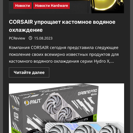
Новости
Новости Hardware
CORSAIR упрощает кастомное водяное
охлаждение
PCReview
15.08.2023
Компания CORSAIR сегодня представила следующее
поколение своих всемирно известных продуктов для
кастомного водяного охлаждения серии Hydro X,...
Прочитать
Читайте далее
больше
о
CORSAIR
упрощает
кастомное
водяное
охлаждение