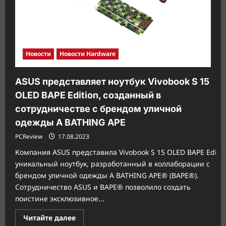
Новости
Новости Hardware
ASUS представляет ноутбук Vivobook S 15
OLED BAPE Edition, созданный в
сотрудничестве с брендом уличной
одежды A BATHING APE
PCReview
17.08.2023
Компания ASUS представила Vivobook S 15 OLED BAPE Editio
уникальный ноутбук, разработанный в коллаборации с
брендом уличной одежды A BATHING APE® (BAPE®).
Сотрудничество ASUS и BAPE® позволило создать
поистине эксклюзивное...
Прочитать
Читайте далее
больше