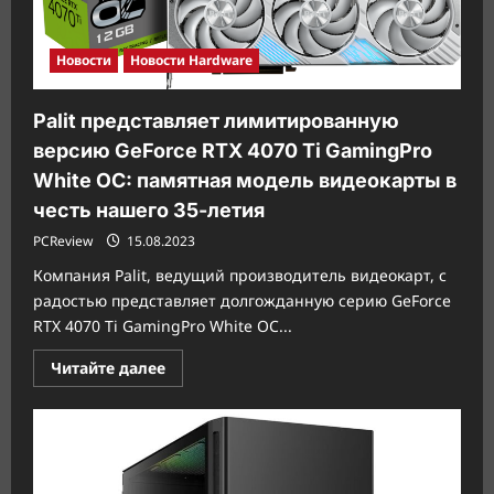
Новости
Новости Hardware
Palit представляет лимитированную
версию GeForce RTX 4070 Ti GamingPro
White OC: памятная модель видеокарты в
честь нашего 35-летия
PCReview
15.08.2023
Компания Palit, ведущий производитель видеокарт, с
радостью представляет долгожданную серию GeForce
RTX 4070 Ti GamingPro White OC...
Прочитать
Читайте далее
больше
о
Palit
представляет
лимитированную
версию
GeForce
RTX