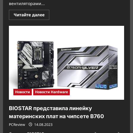
вентиляторами...
Прочитать
Читайте далее
больше
о
Gamdias
анонсирует
корпус
ARGUS
M4
GAMDIAS
Новости
Новости Hardware
BIOSTAR представила линейку
материнских плат на чипсете B760
PCReview
14.08.2023