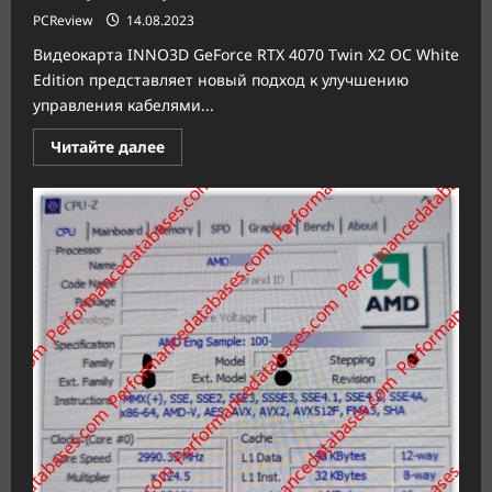
PCReview
14.08.2023
Видеокарта INNO3D GeForce RTX 4070 Twin X2 OC White
Edition представляет новый подход к улучшению
управления кабелями...
Прочитать
Читайте далее
больше
о
INNO3D
запускает
RTX
4070
Twin
X2
OC
со
скрытым
размещением
кабелей