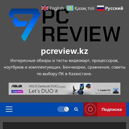
Перейти
Русский
English
Қазақ тілі
к
содержимому
pcreview.kz
Интересные обзоры и тесты видеокарт, процессоров,
ноутбуков и комплектующих. Бенчмарки, сравнения, советы
по выбору ПК в Казахстане.
Подписка
Основное
меню