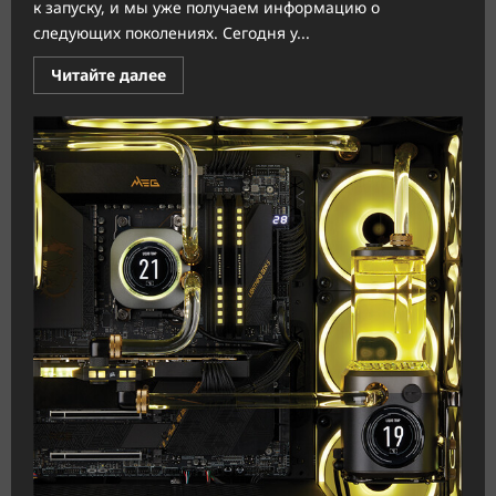
к запуску, и мы уже получаем информацию о
следующих поколениях. Сегодня у...
Прочитать
Читайте далее
больше
о
Intel
Arrow
Lake-
S
будет
оснащаться
3
МБ
кэш-
памяти
L2
на
производительное
ядро